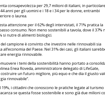
enta consapevolezza per 29,7 milioni di italiani, in particolare
 i 44 anni per gli uomini e i 18 e i 34 per le donne, entrambi
eriore o laurea.
a attenzione per il 62% degli intervistati, il 71% pratica la
a basso consumo. Non meno sostenibili a tavola, dove il 37% 
% si nutre di alimenti biologici.
 del campione è convinto che investire nelle rinnovabili sia
 all’economia del Paese. Nel 31% dei casi, gli italiani sareb
zare energia rinnovabile.
romuovere i temi della sostenibilità hanno portato a consolid
tolinea Enea Roveda, amministratore delegato di LifeGate,
ostruire un futuro migliore, più equo e che dia il giusto va
rgia rinnovabile”.
l 19%, i cittadini che conoscono le pratiche legate al turismo
vacanza se questa fosse sostenibile e sono già due milioni c