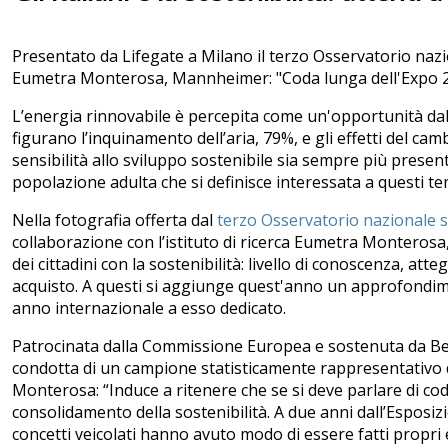
Presentato da Lifegate a Milano il terzo Osservatorio naziona
Eumetra Monterosa, Mannheimer: "Coda lunga dell'Expo 2015
L’energia rinnovabile è percepita come un'opportunità dal 
figurano l’inquinamento dell’aria, 79%, e gli effetti del 
sensibilità allo sviluppo sostenibile sia sempre più presen
popolazione adulta che si definisce interessata a questi te
Nella fotografia offerta dal
terzo Osservatorio nazionale sul
collaborazione con l’istituto di ricerca Eumetra Monterosa
dei cittadini con la sostenibilità: livello di conoscenza,
acquisto. A questi si aggiunge quest'anno un approfondim
anno internazionale a esso dedicato.
Patrocinata dalla Commissione Europea e sostenuta da Best
condotta di un campione statisticamente rappresentativo 
Monterosa: “Induce a ritenere che se si deve parlare di co
consolidamento della sostenibilità. A due anni dall’Esposizio
concetti veicolati hanno avuto modo di essere fatti propri e