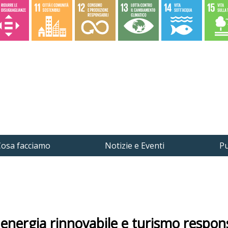
osa facciamo
Notizie e Eventi
Pu
i a energia rinnovabile e turismo respon