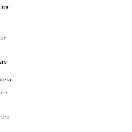
 tra i
non
bero
are la
lore
oloro