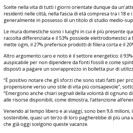
Scelte nella vita di tutti i giorni orientate dunque da un'att
residenti nelle città, nella fascia di età compresa tra i 18 e
generalmente in possesso di un titolo di studio medio-sup
Le mura domestiche sono i luoghi in cui è più presente quest
raccolta differenziata e il 53% possiede elettrodomestici 
mette ogm, il 27% preferisce prodotti di filiera corta e il 20
Altro argomento caro e noto è il settore energetico: il 93%
auspicabile per non dipendere da fonti fossili e come spinta
disposti a pagare un sovrapprezzo in bolletta pur di utiliz
“È positivo notare che gli sforzi che sono stati fatti per p
propensione verso uno stile di vita più consapevole”, sot
“Emergono anche chiari segnali della volontà di ognuno di c
alle risorse disponibili, come dimostra, l’attenzione all’ene
Venendo al tempo libero e ai viaggi, sono ben 9,6 milioni, i
sostenibile, quasi un terzo di loro pagherebbe di più una 
che già oggi scelgono queste vacanze.