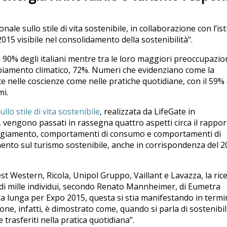
le sullo stile di vita sostenibile, in collaborazione con l’ist
 visibile nel consolidamento della sostenibilità".
90% degli italiani mentre tra le loro maggiori preoccupazio
cambiamento climatico, 72%. Numeri che evidenziano come la
te nelle coscienze come nelle pratiche quotidiane, con il 59% 
mi.
lo stile di vita sostenibile
, realizzata da LifeGate in
, vengono passati in rassegna quattro aspetti circa il rappo
 atteggiamento, comportamenti di consumo e comportamenti di
ento sul turismo sostenibile, anche in corrispondenza del 2
 Western, Ricola, Unipol Gruppo, Vaillant e Lavazza, la rice
di mille individui, secondo Renato Mannheimer, di Eumetra
da lunga per Expo 2015, questa si stia manifestando in termin
ne, infatti, è dimostrato come, quando si parla di sostenibili
 trasferiti nella pratica quotidiana”.