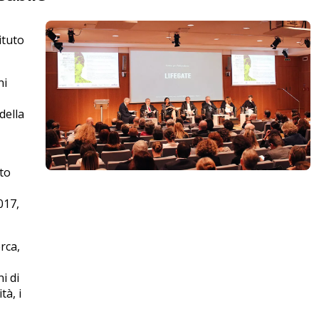
ituto
ni
della
rto
017,
rca,
i di
tà, i