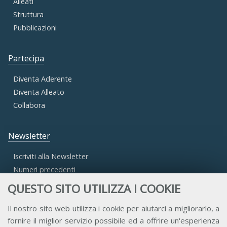
Alleati
Struttura
Pubblicazioni
Partecipa
Diventa Aderente
Diventa Alleato
Collabora
Newsletter
Iscriviti alla Newsletter
Numeri precedenti
QUESTO SITO UTILIZZA I COOKIE
Area Riservata
Il nostro sito web utilizza i cookie per aiutarci a migliorarlo, a
fornire il miglior servizio possibile ed a offrire un'esperienza
Accesso Aderenti