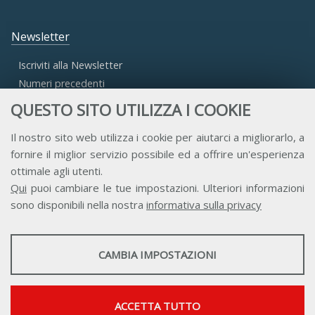
Newsletter
Iscriviti alla Newsletter
Numeri precedenti
QUESTO SITO UTILIZZA I COOKIE
Area Riservata
Il nostro sito web utilizza i cookie per aiutarci a migliorarlo, a
fornire il miglior servizio possibile ed a offrire un'esperienza
Accesso Aderenti
ottimale agli utenti.
Accesso Consulta
Qui
puoi cambiare le tue impostazioni. Ulteriori informazioni
Accesso Team
sono disponibili nella nostra
informativa sulla privacy
STATISTICHE
CAMBIA IMPOSTAZIONI
Strumenti statistici che raccolgono dati anonimi sull'utilizzo e la
funzionalità del sito web.
Contatti
Privacy
Trasparenza
Credits
Mostra maggiori informazioni
ACCETTA TUTTO