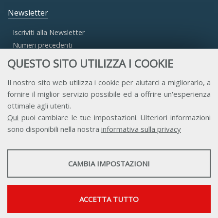
Newsletter
Iscriviti alla Newsletter
Numeri precedenti
QUESTO SITO UTILIZZA I COOKIE
Area Riservata
Il nostro sito web utilizza i cookie per aiutarci a migliorarlo, a
fornire il miglior servizio possibile ed a offrire un'esperienza
Accesso Aderenti
ottimale agli utenti.
Accesso Consulta
Qui
puoi cambiare le tue impostazioni. Ulteriori informazioni
Accesso Team
sono disponibili nella nostra
informativa sulla privacy
STATISTICHE
CAMBIA IMPOSTAZIONI
Strumenti statistici che raccolgono dati anonimi sull'utilizzo e la
funzionalità del sito web.
Contatti
Privacy
Trasparenza
Credits
Mostra maggiori informazioni
ACCETTA TUTTO
Google Analytics