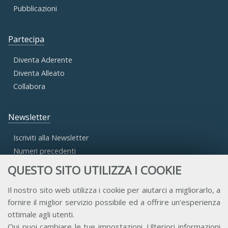
Pubblicazioni
Partecipa
Diventa Aderente
Diventa Alleato
Collabora
Newsletter
Iscriviti alla Newsletter
Numeri precedenti
QUESTO SITO UTILIZZA I COOKIE
Area Riservata
Il nostro sito web utilizza i cookie per aiutarci a migliorarlo, a
fornire il miglior servizio possibile ed a offrire un'esperienza
Accesso Aderenti
ottimale agli utenti.
Accesso Consulta
Qui
puoi cambiare le tue impostazioni. Ulteriori informazioni