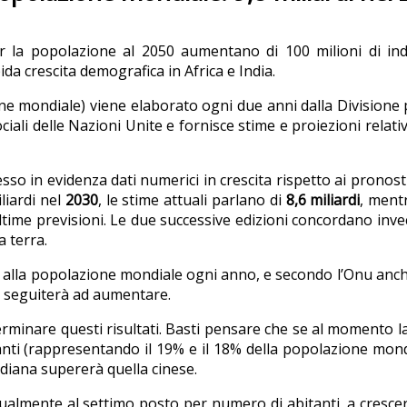
r la popolazione al 2050 aumentano di 100 milioni di ind
pida crescita demografica in Africa e India.
e mondiale) viene elaborato ogni due anni dalla Divisione 
iali delle Nazioni Unite e fornisce stime e proiezioni relativ
so in evidenza dati numerici in crescita rispetto ai pronosti
liardi nel
2030
, le stime attuali parlano di
8,6 miliardi
, ment
ltime previsioni. Le due successive edizioni concordano inve
a terra.
no alla popolazione mondiale ogni anno, e secondo l’Onu anch
ne seguiterà ad aumentare.
terminare questi risultati. Basti pensare che se al momento l
anti (rappresentando il 19% e il 18% della popolazione mond
ndiana supererà quella cinese.
tualmente al settimo posto per numero di abitanti, a cresce