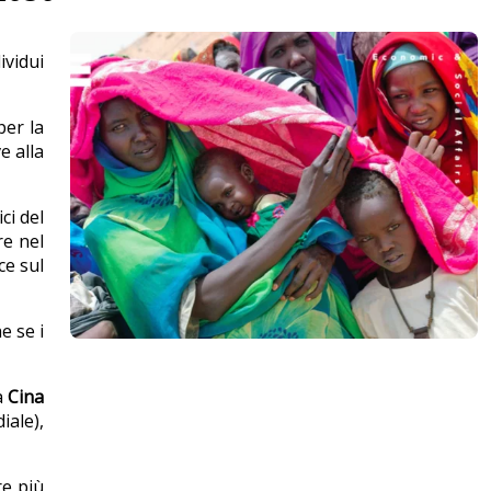
ividui
per la
e alla
ci del
re nel
ce sul
e se i
a
Cina
iale),
re più