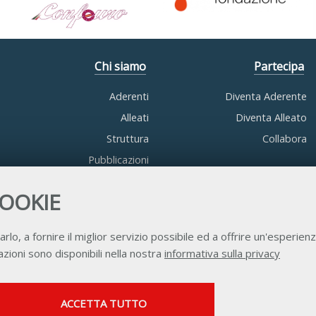
Chi siamo
Partecipa
Aderenti
Diventa Aderente
Alleati
Diventa Alleato
Struttura
Collabora
Pubblicazioni
COOKIE
arlo, a fornire il miglior servizio possibile ed a offrire un'esperienz
zioni sono disponibili nella nostra
informativa sulla privacy
Contatti
Privacy
Trasparenza
Credits
SERVIZI FACOLTATVI
ACCETTA TUTTO
Questi cookie vengono utilizzati per abilitare servizi di