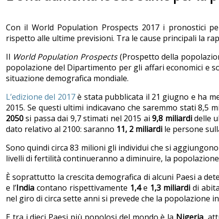
Con il World Population Prospects 2017 i pronostici pe
rispetto alle ultime previsioni. Tra le cause principali la ra
Il
World Population Prospects
(Prospetto della popolazion
popolazione del Dipartimento per gli affari economici e soc
situazione demografica mondiale.
L’edizione del 2017
è stata pubblicata il 21 giugno e ha mes
2015. Se questi ultimi indicavano che saremmo stati 8,5 mi
2050
si passa dai 9,7 stimati nel 2015 ai
9,8 miliardi
delle u
dato relativo al 2100: saranno
11, 2 miliardi
le persone sull
Sono quindi circa 83 milioni gli individui che si aggiungo
livelli di fertilità continueranno a diminuire, la popolazio
È soprattutto la crescita demografica di alcuni Paesi a de
e l’
India
contano rispettivamente
1,4
e
1,3
miliardi
di abit
nel giro di circa sette anni si prevede che la popolazione i
E tra i dieci Paesi più popolosi del mondo è la
Nigeria
, at