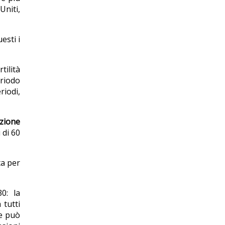
Uniti,
esti i
rtilità
eriodo
riodi,
zione
 di 60
ta per
0: la
 tutti
ne può