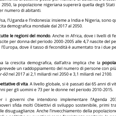
 2050, la popolazione nigeriana supererà quella degli Stati 
per numero di abitanti.
 Usa, l’Uganda e l’Indonesia: insieme a India e Nigeria, sono qu
scita demografica mondiale dal 2017 al 2050.
 tutte le regioni del mondo
. Anche in Africa, dove i livelli di fe
 nascite per donna del periodo 2000-2005 alle 4,7 nascite del p
’Europa, dove il tasso di fecondità è aumentato tra i due pe
na la crescita demografica, dall’altra implica che la
popola
, si prevede un raddoppiamento del numero di persone con più
r-60
nel 2017 ai 2,1 miliardi nel 2050 e 3,1 miliardi nel 2100.
ttative di vita
. A livello globale, si è passati dai 65 anni di vi
nni per gli uomini e 73 per le donne nel periodo 2010-2015.
per i governi che intendono implementare l’Agenda 203
veri sfida molti Obiettivi di sviluppo sostenibile, primi tra
elle disuguaglianze. Anche l’invecchiamento della popolazio