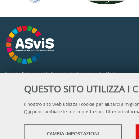
Alleanza Italiana per lo Sviluppo Sostenibile ETS - ASviS
Via Farini 17, 00185 Roma
QUESTO SITO UTILIZZA I 
C.F. 97893090585 P.IVA 14610671001
Il nostro sito web utilizza i cookie per aiutarci a miglior
Qui
puoi cambiare le tue impostazioni. Ulteriori informa
STATISTICHE
CAMBIA IMPOSTAZIONI
Strumenti statistici che raccolgono dati anonimi