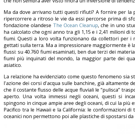
che non sembra aver visto finora un'inversione di tendenz
Ma da dove arrivano tutti questi rifiuti? A fornire per la
ripercorrere a ritroso le vie da essi percorse prima di sf
fondazione olandese
The Ocean Cleanup
, che in uno stu
ha calcolato che ogni anno tra gli 1,15 e i 2,41 milioni di
fiumi. Questi a loro volta funzionano da collettori per i m
gettati sulla terra. Ma a impressionare maggiormente è la
flussi: su 40.760 fiumi esaminati, ben due terzi dei materia
fiumi più inquinati del mondo, la maggior parte dei qual
asiatico.
La relazione ha evidenziato come questo fenomeno sia s
l'azione dei corsi d'acqua sulle banchine, già altamente den
che il costante flusso delle acque fluviali le “pulisca” trasp
aperto. Una volta immessi negli oceani, questi si inca
spingono in cinque ampie aree degli oceani, di cui la più e
Pacifico tra le Hawaii e la California: le conformazioni di 
oceanici non permettono poi alle plastiche di spostarsi da