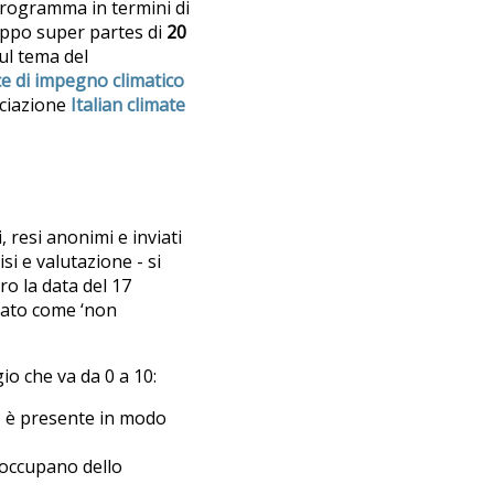
programma in termini di
ruppo super partes di
20
sul tema del
ce di impegno climatico
ociazione
Italian climate
, resi anonimi e inviati
i e valutazione - si
ro la data del 17
nalato come ‘non
io che va da 0 a 10:
 o è presente in modo
i occupano dello