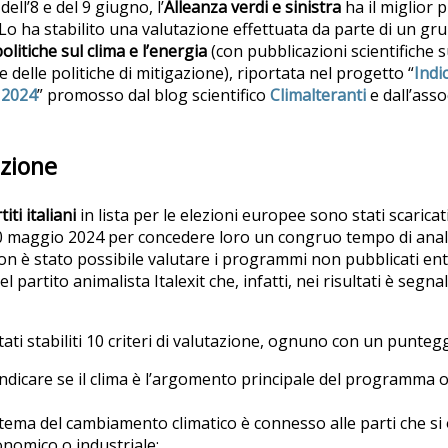
ell’8 e del 9 giugno, l’
Alleanza verdi e sinistra
ha il miglior 
 Lo ha stabilito una valutazione effettuata da parte di un g
politiche sul clima e l’energia
(con pubblicazioni scientifiche 
delle politiche di mitigazione), riportata nel progetto “
Indi
 2024
” promosso dal blog scientifico
Climalteranti
e dall’ass
azione
iti italiani
in lista per le elezioni europee sono stati scaricati
 20 maggio 2024 per concedere loro un congruo tempo di analis
 Non è stato possibile valutare i programmi non pubblicati ent
l partito animalista Italexit che, infatti, nei risultati è seg
ti stabiliti 10 criteri di valutazione, ognuno con un puntegg
a indicare se il clima è l’argomento principale del programma
il tema del cambiamento climatico è connesso alle parti che s
onomico o industriale;