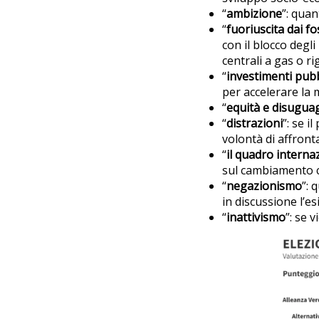
“
ambizione
”: quan
“
fuoriuscita dai fos
con il blocco degl
centrali a gas o rig
“
investimenti pubb
per accelerare la 
“
equità e disugua
“
distrazioni
”: se 
volontà di affronta
“
il quadro interna
sul cambiamento c
“
negazionismo
”:
in discussione l’e
“
inattivismo
”: se 