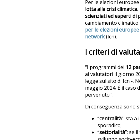
Per le elezioni europee d
lotta alla crisi climatica
.
scienziati ed esperti di 
cambiamento climatico e 
per le elezioni europee
network
(Icn).
I criteri di valut
“I programmi dei
12 part
ai valutatori il giorno
legge sul sito di Icn -.
maggio 2024. È il caso de
pervenuto’”.
Di conseguenza sono sta
“
centralità
”: sta 
sporadico;
“
settorialità
”: se 
sviluppo socio-ec