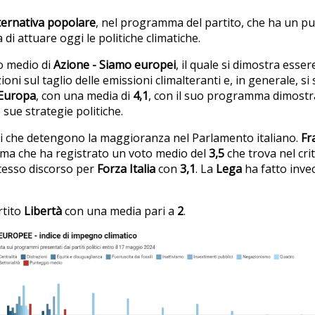
ternativa popolare
, nel programma del partito, che ha un p
 di attuare oggi le politiche climatiche.
io medio di
Azione - Siamo europei
, il quale si dimostra esser
ni sul taglio delle emissioni climalteranti e, in generale, s
d’Europa
, con una media di
4,1
, con il suo programma dimostra
e sue strategie politiche.
ti che detengono la maggioranza nel Parlamento italiano.
Fra
ma che ha registrato un voto medio del
3,5
che trova nel crit
tesso discorso per
Forza Italia
con
3,1
. La
Lega
ha fatto inve
artito
Libertà
con una media pari a
2
.