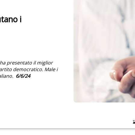
utano i
e ha presentato il miglior
rtito democratico. Male i
aliano.
6/6/24