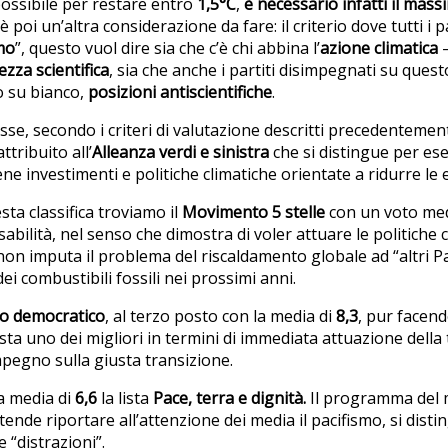
possibile per restare entro
1,5°C
,
è necessario infatti il mas
C’è poi un’altra considerazione da fare: il criterio dove tutti i p
mo
”, questo vuol dire sia che c’è chi abbina l’
azione climatica
ezza scientifica
, sia che anche i partiti disimpegnati su que
 su bianco,
posizioni antiscientifiche
.
se, secondo i criteri di valutazione descritti precedentemen
attribuito all’
Alleanza verdi e sinistra
che si distingue per es
 investimenti e politiche climatiche orientate a ridurre le 
ta classifica troviamo il
Movimento 5 stelle
con un voto med
abilità, nel senso che dimostra di voler attuare le politiche 
 non imputa il problema del riscaldamento globale ad “altri P
dei combustibili fossili nei prossimi anni.
to democratico
, al terzo posto con la media di
8,3
, pur facen
resta uno dei migliori in termini di immediata attuazione della
pegno sulla giusta transizione.
a media di
6,6
la lista
Pace, terra e dignità.
Il programma del
ende riportare all’attenzione dei media il pacifismo, si dist
 “distrazioni”.