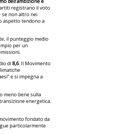
simo dell’ambizione e
artiti registrano il voto
– se non altro nei
sto aspetto tendono a
te, il punteggio medio
empio per un
emissioni.
io di
8,6
. Il Movimento
climatiche
aesi” e si impegna a
do meno bene sulla
 transizione energetica.
 movimento fondato da
ingue particolarmente