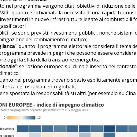
to nel programma vengono citati obiettivi di riduzione delle 
sili
”: quanto è richiamata la necessità di una rapida fuoriusci
i investimenti in nuove infrastrutture legate ai combustibili 
assificatori;
lici
”: se sono previsti investimenti pubblici, nonché sistemi di
mitigazione del cambiamento climatico;
glianza
”: quanto il programma elettorale considera il tema de
il programma prevede impegni che possono essere considera
re oggi la sfida della transizione energetica;
zionale
”: se l’azione europea sul clima è inserita nel contes
limatico;
 quanto nel programma trovano spazio esplicitamente argo
sistenza del riscaldamento globale;
viene spostata la responsabilità su altri (per esempio su Cina 