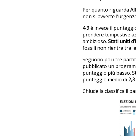
Per quanto riguarda
Al
non si avverte l’urgenza
4,9
è invece il puntegg
prendere tempestive azio
ambizioso.
Stati uniti 
fossili non rientra tra l
Seguono poi i tre parti
pubblicato un program
punteggio più basso. S
punteggio medio di
2,3
.
Chiude la classifica il p