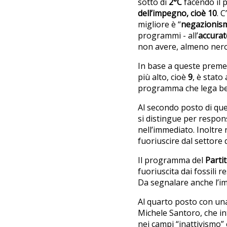
sotto di
2°C
facendo il 
dell’impegno, cioè
10
. 
migliore è “
negazionis
programmi - all’
accurat
non avere, almeno nero
In base a queste premes
più alto, cioè
9
, è stato 
programma che lega bene
Al secondo posto di ques
si distingue per respons
nell’immediato. Inoltre
fuoriuscire dal settore 
Il programma del
Parti
fuoriuscita dai fossili 
Da segnalare anche l’im
Al quarto posto con un
Michele Santoro, che int
nei campi “inattivismo” e