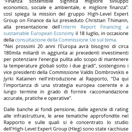
“Finanza sostenibile significa migliore sviluppo
economico, sociale e ambientale, e migliore finanza”:
così spiega la mission del gruppo High-Level Expert
Group on Finance da lui presieduto Christian Thimann,
alla presentazione dell
'Interm Report Financing a
sustainable European Economy
il 18 luglio, in occasione
della
consultazione della Commissione Ue sul tema
.
“Nei prossimi 20 anni l'Europa avrà bisogno di circa
180mila miliardi in aggiunta ai precedenti investimenti
per potenziare l'energia pulita allo scopo di mantenere
la temperature globali sotto i due gradi”, sostengono i
vice presidenti della Commissione Valdis Dombrovskis e
Jyrki Katainen nell'introduzione al Rapporto, “Da qui
l'importanza di una strategia europea coerente e a
lungo termine in grado di fornire raccomandazione
accurate, pratiche e operative”.
Dalle banche ai fondi pensione, dalle agenzie di rating
alle infrastrutture, le aree tematiche approfondite nel
Rapporto e sulle quali si è concentrato lo studio
dell'High-Level Expert Group (Hleg) sono state racchiuse