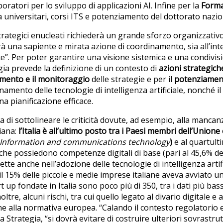
boratori per lo sviluppo di applicazioni AI. Infine per la
Form
rea universitari, corsi ITS e potenziamento del dottorato nazio
strategici enucleati richiederà un grande sforzo organizzativo
à una sapiente e mirata azione di coordinamento, sia all’int
e”. Per poter garantire una visione sistemica e una condivis
gia prevede la definizione di un contesto di
azioni strategiche
namento e il monitoraggio
delle strategie e per il
potenziament
onamento delle tecnologie di intelligenza artificiale, nonché il
a pianificazione efficace.
di sottolineare le criticità dovute, ad esempio, alla manca
liana:
l’Italia è all’ultimo posto tra i Paesi membri dell’Unio
Information and communications technology
)
e al quartult
 che possiedono competenze digitali di base (pari al 45,6% de
ette anche nell’adozione delle tecnologie di intelligenza artifi
l 15% delle piccole e medie imprese italiane aveva avviato un
rt up fondate in Italia sono poco più di 350, tra i dati più bass
tre, alcuni rischi, tra cui quello legato al divario digitale e 
ne alla normativa europea. “Calando il contesto regolatorio 
la Strategia, “si dovrà evitare di costruire ulteriori sovrastr