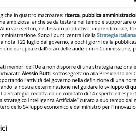
tegiche in quattro macroaree:
ricerca
,
pubblica amministrazio
ione ambiziosa, anche se da testare nel tempo e supportare 
I in vari settori, nel tessuto produttivo, imprenditoriale, fo
mministrazione. Sono i punti centrali della
Strategia italiana
a nota il 22 luglio dal governo, a pochi giorni dalla pubblicaz
Unione europea e dall’inizio delle audizioni in Commissione, p
 Stati membri dell’Ue a non disporre di una strategia naziona
 dichiarato
Alessio Butti
, sottosegretario alla Presidenza del 
pportando l’attività del governo nella definizione di una nor
strando la nostra determinazione nel guidare lo sviluppo di q
 La Strategia, redatta da un comitato di 14 esperte ed esperti
strategico Intelligenza Artificiale” curato a suo tempo dal m
istero dello Sviluppo economico e dal ministro per l’Innovazi
ici