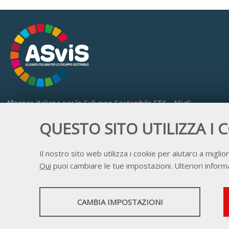
Alleanza Italiana per lo Sviluppo Sostenibile ETS - ASviS
Via Farini 17, 00185 Roma
QUESTO SITO UTILIZZA I 
C.F. 97893090585 P.IVA 14610671001
Il nostro sito web utilizza i cookie per aiutarci a miglior
Qui
puoi cambiare le tue impostazioni. Ulteriori informa
STATISTICHE
CAMBIA IMPOSTAZIONI
Strumenti statistici che raccolgono dati anonimi
sull'utilizzo e la funzionalità del sito web.