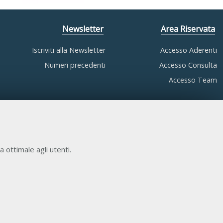
Newsletter
Area Riservata
Iscriviti alla Newsletter
Accesso Aderenti
Numeri precedenti
Accesso Consulta
Accesso Team
a ottimale agli utenti.
COOKIE NECESSARI
Cookie di funzionamento che consentono servizi e
funzioni essenziali, tra cui la verifica dell'identità, la