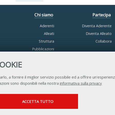
Chi siamo
Partecipa
Aderenti
Diventa Aderente
Alleati
Diventa Alleato
Struttura
Collabora
Pubblicazioni
COOKIE
arlo, a fornire il miglior servizio possibile ed a offrire un'esperienz
zioni sono disponibili nella nostra
informativa sulla privacy
Contatti
Privacy
Trasparenza
Credits
SERVIZI FACOLTATVI
ACCETTA TUTTO
Questi cookie vengono utilizzati per abilitare servizi di
terze parti che prevedono profilazione. Sono