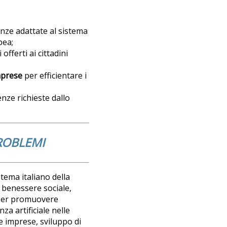
nze adattate al sistema
pea;
offerti ai cittadini
mprese
per efficientare i
nze richieste dallo
PROBLEMI
tema italiano della
il benessere sociale,
 per promuovere
nza artificiale nelle
die imprese, sviluppo di