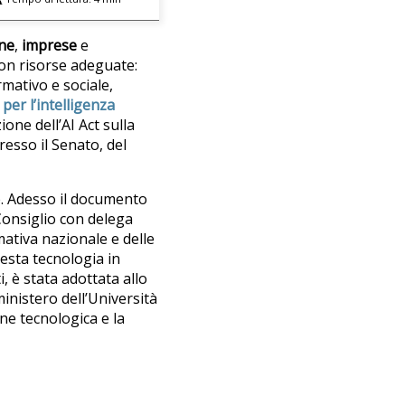
ne
,
imprese
e
con risorse adeguate:
rmativo e sociale,
 per l’intelligenza
ione dell’AI Act sulla
resso il Senato, del
le. Adesso il documento
Consiglio con delega
mativa nazionale e delle
uesta tecnologia in
, è stata adottata allo
inistero dell’Università
one tecnologica e la