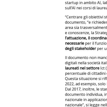
startup in ambito AI, la
sull’AI nei corsi di lau
“Centrare gli obiettivi 
documento, “e richieder
area sia trasversalment
e conoscenze, la Strate
l’attuazione, il coordi
necessarie
per il funzi
degli stakeholder
per un
Il documento non manca 
digitali nella società ita
laureati nel settore
Ict (
percentuale di cittadini
Questa situazione si rifl
2022, ad esempio, solo i
Dal 2017, inoltre, le sta
documento individua, inol
nazionale in applicazio
nazionale”, si legge nel