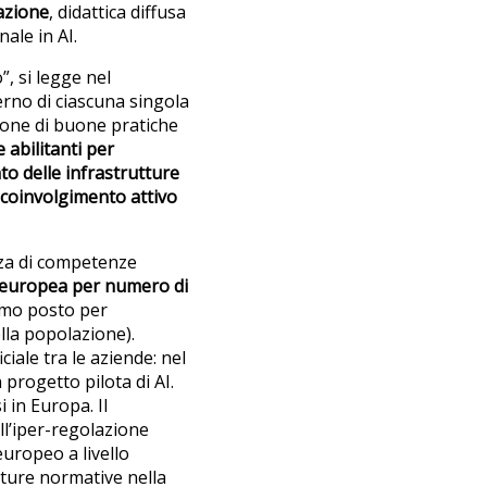
azione
, didattica diffusa
nale in AI.
”, si legge nel
erno di ciascuna singola
ione di buone pratiche
 abilitanti per
o delle infrastrutture
coinvolgimento attivo
nza di competenze
ne europea per numero di
imo posto per
lla popolazione).
ciale tra le aziende: nel
 progetto pilota di AI.
i in Europa. Il
all’iper-regolazione
europeo a livello
utture normative nella