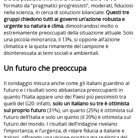
formato da “pragmatici progressisti”, moderati, fiduciosi
nella scienza, in cerca di soluzioni bilanciate.
Questi tre
gruppi chiedono tutti ai governi un’azione robusta e
urgente su natura e clima
, dimostrandosi molto o
estremamente preoccupati della situazione attuale. Solo
una piccola minoranza, il 13%, si oppone all’azione
climatica e la quota rimanente del campione è
disinteressata ai temi sociali e ambientali.
Un futuro che preoccupa
Il sondaggio misura anche come gli italiani guardino al
futuro e i risultati sono abbastanza preoccupanti in
quanto l’Italia appare uno dei Paesi più pessimisti tra
quelli del G20: infatti,
solo un italiano su tre è ottimista
sul proprio futuro
(31%), un quarto (25%) è ottimista sul
futuro dell’Italia e solo un quinto (il 20%) è ottimista sul
futuro del mondo. I risultati dell’indagine rivelano
l’importanza, e l’urgenza, di ridare fiducia a italiane e
italiani, offrendo una visione positiva ma realistica del