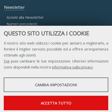
Newsletter
Iscriviti alla Newsletter
Numeri precedenti
QUESTO SITO UTILIZZA I COOKIE
Area Riservata
Il nostro sito web utilizza i cookie per aiutarci a migliorarlo, a
fornire il miglior servizio possibile ed a offrire un'esperienza
Accesso Aderenti
ottimale agli utenti.
Accesso Consulta
Qui
puoi cambiare le tue impostazioni. Ulteriori informazioni
Accesso Team
sono disponibili nella nostra
informativa sulla privacy
STATISTICHE
CAMBIA IMPOSTAZIONI
Strumenti statistici che raccolgono dati anonimi sull'utilizzo e la
funzionalità del sito web.
Contatti
Privacy
Trasparenza
Credits
Mostra maggiori informazioni
ACCETTA TUTTO
Google Analytics