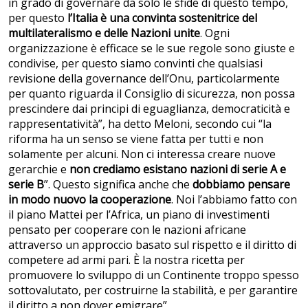
in grado di governare da solo le sfide di questo tempo,
per questo
l’Italia è una convinta sostenitrice del
multilateralismo e delle Nazioni unite
. Ogni
organizzazione è efficace se le sue regole sono giuste e
condivise, per questo siamo convinti che qualsiasi
revisione della governance dell’Onu, particolarmente
per quanto riguarda il Consiglio di sicurezza, non possa
prescindere dai principi di eguaglianza, democraticità e
rappresentatività”, ha detto Meloni, secondo cui “la
riforma ha un senso se viene fatta per tutti e non
solamente per alcuni. Non ci interessa creare nuove
gerarchie e
non crediamo esistano nazioni di serie A e
serie B
”. Questo significa anche che
dobbiamo pensare
in modo nuovo la cooperazione
. Noi l’abbiamo fatto con
il piano Mattei per l’Africa, un piano di investimenti
pensato per cooperare con le nazioni africane
attraverso un approccio basato sul rispetto e il diritto di
competere ad armi pari. È la nostra ricetta per
promuovere lo sviluppo di un Continente troppo spesso
sottovalutato, per costruirne la stabilità, e per garantire
il diritto a non dover emigrare”.