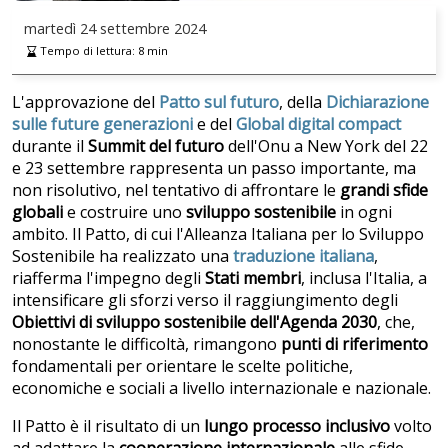
martedì
24 settembre 2024
Tempo di lettura:
8
min
L'approvazione del
Patto sul futuro
, della
Dichiarazione
sulle future generazioni
e del
Global digital compact
durante il
Summit del futuro
dell'Onu a New York del 22
e 23 settembre rappresenta un passo importante, ma
non risolutivo, nel tentativo di affrontare le
grandi sfide
globali
e costruire uno
sviluppo sostenibile
in ogni
ambito. Il Patto, di cui l'Alleanza Italiana per lo Sviluppo
Sostenibile ha realizzato una
traduzione italiana
,
riafferma l'impegno degli
Stati membri
, inclusa l'Italia, a
intensificare gli sforzi verso il raggiungimento degli
Obiettivi di sviluppo sostenibile dell'Agenda 2030
, che,
nonostante le difficoltà, rimangono
punti di riferimento
fondamentali per orientare le scelte politiche,
economiche e sociali a livello internazionale e nazionale.
Il Patto è il risultato di un
lungo processo inclusivo
volto
ad adattare la
cooperazione internazionale
alle sfide