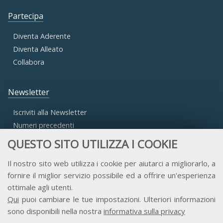
Partecipa
Diventa Aderente
Diventa Alleato
Collabora
Newsletter
Iscriviti alla Newsletter
Numeri precedenti
QUESTO SITO UTILIZZA I COOKIE
Area Riservata
Il nostro sito web utilizza i cookie per aiutarci a migliorarlo, a
fornire il miglior servizio possibile ed a offrire un'esperienza
Accesso Aderenti
ottimale agli utenti.
Accesso Consulta
Qui
puoi cambiare le tue impostazioni. Ulteriori informazioni
Accesso Team
sono disponibili nella nostra
informativa sulla privacy