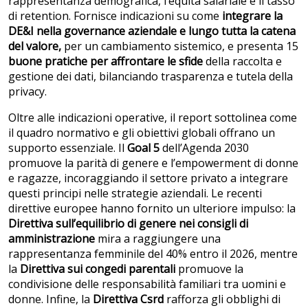
rappresentanza demografica, l’equità salariale e il tasso
di retention. Fornisce indicazioni su come
integrare la
DE&I nella governance aziendale e lungo tutta la catena
del valore,
per un cambiamento sistemico, e presenta 15
buone pratiche per affrontare le sfide
della raccolta e
gestione dei dati, bilanciando trasparenza e tutela della
privacy.
Oltre alle indicazioni operative, il report sottolinea come
il quadro normativo e gli obiettivi globali offrano un
supporto essenziale. Il
Goal 5
dell’Agenda 2030
promuove la parità di genere e l’empowerment di donne
e ragazze, incoraggiando il settore privato a integrare
questi principi nelle strategie aziendali. Le recenti
direttive europee hanno fornito un ulteriore impulso: la
Direttiva sull’equilibrio di genere nei consigli di
amministrazione
mira a raggiungere una
rappresentanza femminile del 40% entro il 2026, mentre
la
Direttiva sui congedi parentali
promuove la
condivisione delle responsabilità familiari tra uomini e
donne. Infine, la
Direttiva Csrd
rafforza gli obblighi di