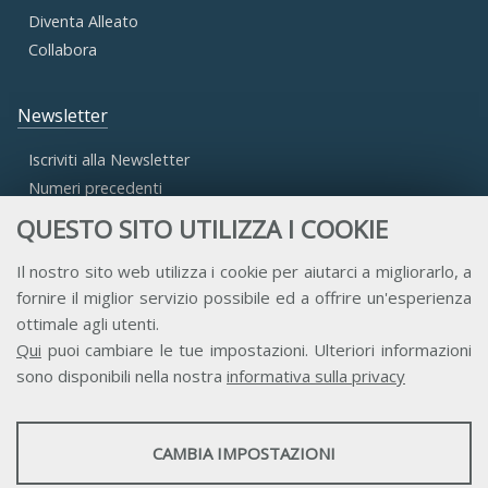
Diventa Alleato
Collabora
Newsletter
Iscriviti alla Newsletter
Numeri precedenti
QUESTO SITO UTILIZZA I COOKIE
Area Riservata
Il nostro sito web utilizza i cookie per aiutarci a migliorarlo, a
fornire il miglior servizio possibile ed a offrire un'esperienza
Accesso Aderenti
ottimale agli utenti.
Accesso Consulta
Qui
puoi cambiare le tue impostazioni. Ulteriori informazioni
Accesso Team
sono disponibili nella nostra
informativa sulla privacy
STATISTICHE
CAMBIA IMPOSTAZIONI
Strumenti statistici che raccolgono dati anonimi sull'utilizzo e la