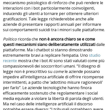
meccanismo psicologico di rinforzo che può rendere le
interazioni con i bot particolarmente coinvolgenti,
inducendo gli utenti a tornare per ottenere ulteriori
gratificazioni. Tale legge richiederebbe anche alle
aziende di presentare rapporti annuali per informare
sui comportamenti suicidi tra i minori sulle piattaforme.
Politico
ricorda che
non è ancora chiaro se e come
questi meccanismi siano deliberatamente utilizzati
dalle
piattaforme. Ma i chatbot si stanno dimostrando
estremamente bravi a replicare l’empatia. Uno
studio
recente
mostra che i bot AI sono stati valutati come più
compassionevoli dei soccorritori umani. “Il disegno di
legge non è prescrittivo su
come
le aziende possano
impedire all’intelligenza artificiale di offrire ricompense
intermittenti, a patto che ‘adottino misure ragionevoli’
per farlo”. Le aziende tecnologiche hanno finora
efficacemente sostenuto che regolamentare i social
media equivale a violare la libertà di parola degli utenti.
Ma nel caso delle intelligenze artificiali il discorso
potrebbe essere diverso: “I tribunali potrebbero avere