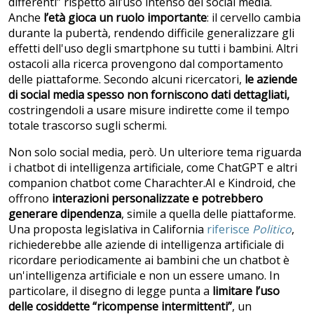
differenti” rispetto all’uso intenso dei social media.
Anche
l’età gioca un ruolo importante
: il cervello cambia
durante la pubertà, rendendo difficile generalizzare gli
effetti dell'uso degli smartphone su tutti i bambini. Altri
ostacoli alla ricerca provengono dal comportamento
delle piattaforme. Secondo alcuni ricercatori,
le aziende
di social media spesso non forniscono dati dettagliati,
costringendoli a usare misure indirette come il tempo
totale trascorso sugli schermi.
Non solo social media, però. Un ulteriore tema riguarda
i chatbot di intelligenza artificiale, come ChatGPT e altri
companion chatbot come Charachter.AI e Kindroid, che
offrono
interazioni personalizzate e potrebbero
generare dipendenza
, simile a quella delle piattaforme.
Una proposta legislativa in California
riferisce
Politico
,
richiederebbe alle aziende di intelligenza artificiale di
ricordare periodicamente ai bambini che un chatbot è
un'intelligenza artificiale e non un essere umano. In
particolare, il disegno di legge punta a
limitare l’uso
delle cosiddette “ricompense intermittenti”
, un