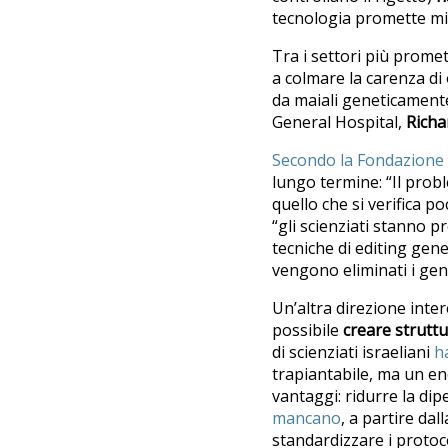
tecnologia promette mi
Tra i settori più promet
a colmare la carenza di 
da maiali geneticamente
General Hospital,
Richa
Secondo la Fondazione
lungo termine: “Il prob
quello che si verifica p
“gli scienziati stanno 
tecniche di editing gene
vengono eliminati i geni
Un’altra direzione inte
possibile
creare struttu
di scienziati israeliani
h
trapiantabile, ma un en
vantaggi: ridurre la dip
mancano
, a partire dal
standardizzare i protoco