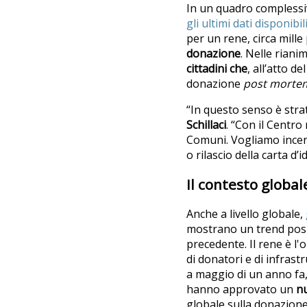
In un quadro complessiv
gli ultimi dati disponibil
per un rene, circa mille
donazione
. Nelle riani
cittadini che
, all’atto d
donazione
post morte
“In questo senso è strat
Schillaci
. “Con il Centr
Comuni. Vogliamo incen
o rilascio della carta d’i
Il contesto global
Anche a livello globale,
mostrano un trend posit
precedente. Il rene è l'
di donatori e di infrast
a maggio di un anno fa
hanno approvato un
nu
globale sulla donazione