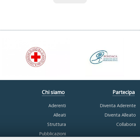
Chi siamo
Partecipa
Aderenti
Diventa Aderente
Alleati
Diventa Alleato
Struttura
Collabora
Pubblicazioni