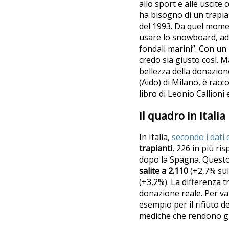
allo sport e alle uscite
ha bisogno di un trapian
del 1993. Da quel momen
usare lo snowboard, ad 
fondali marini”. Con un 
credo sia giusto così. 
bellezza della donazion
(Aido) di Milano, è racc
libro di Leonio Callioni
Il quadro in Italia
In Italia,
secondo i dati 
trapianti
, 226 in più ri
dopo la Spagna. Questo 
salite a 2.110
(+2,7% sul
(+3,2%). La differenza 
donazione reale. Per va
esempio per il rifiuto d
mediche che rendono gli