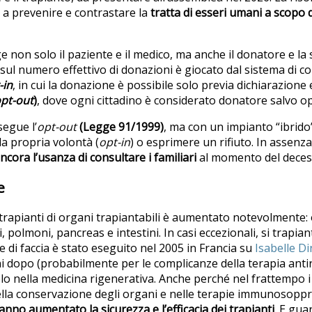
 a prevenire e contrastare la
tratta di esseri umani a scopo d
 non solo il paziente e il medico, ma anche il donatore e la 
sul numero effettivo di donazioni è giocato dal sistema di c
-in
, in cui la donazione è possibile solo previa dichiarazione e
pt-out
)
, dove ogni cittadino è considerato donatore salvo o
egue l’
opt-out
(Legge 91/1999)
, ma con un impianto
“ibrido
la propria volontà (
opt-in
) o esprimere un rifiuto. In assenza
ncora l’usanza di
consultare i familiari
al momento del deces
e
trapianti di organi trapiantabili è aumentato notevolmente: olt
polmoni, pancreas e intestini. In casi eccezionali, si trapiant
 di faccia è stato eseguito nel 2005 in Francia su
Isabelle Di
 dopo (probabilmente per le complicanze della terapia antiri
o nella medicina rigenerativa. Anche perché nel frattempo i
ella conservazione degli organi e nelle terapie immunosoppr
anno
aumentato la sicurezza e l’efficacia dei trapianti
. E gua