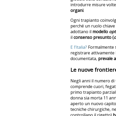
introdurre misure volte
organi
.
Ogni trapianto coinvolge
perché un ruolo chiave 
adottano il
modello
opt
il
consenso presunto (
o
E l’Italia?
Formalmente s
registrare attivamente 
documentata,
prevale a
Le nuove frontier
Negli anni il numero di 
comprende cuori, fegati, 
primo trapianto parziale
donna sia morta 11 anni
aperto un nuovo capitol
tecniche chirurgiche, n
controllano il rigetto)
h