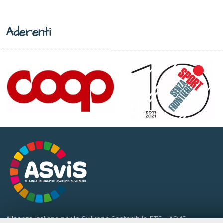
Aderenti
Alleanza Italiana per lo Sviluppo Sostenibile ETS - ASviS