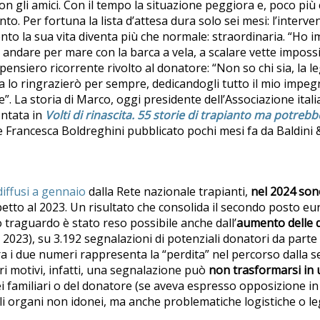
 con gli amici. Con il tempo la situazione peggiora e, poco p
to. Per fortuna la lista d’attesa dura solo sei mesi: l’interve
to la sua vita diventa più che normale: straordinaria. “Ho i
andare per mare con la barca a vela, a scalare vette imposs
pensiero ricorrente rivolto al donatore: “Non so chi sia, la 
Ma lo ringrazierò per sempre, dedicandogli tutto il mio impeg
e”. La storia di Marco, oggi presidente dell’Associazione ita
ontata in
Volti di rinascita. 55 storie di trapianto ma potreb
 e Francesca Boldreghini pubblicato pochi mesi fa da Baldini &
diffusi a gennaio
dalla Rete nazionale trapianti,
nel 2024 sono
spetto al 2023. Un risultato che consolida il secondo posto e
traguardo è stato reso possibile anche dall’
aumento delle d
 2023), su 3.192 segnalazioni di potenziali donatori da parte 
tra i due numeri rappresenta la “perdita” nel percorso dalla s
ri motivi, infatti, una segnalazione può
non trasformarsi in
ei familiari o del donatore (se aveva espresso opposizione in 
 organi non idonei, ma anche problematiche logistiche o leg