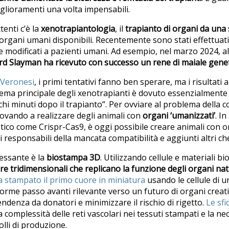
glioramenti una volta impensabili.
tenti c’è la
xenotrapiantologia
, il
trapianto di organi da una s
organi umani disponibili. Recentemente sono stati effettuati 
 modificati a pazienti umani. Ad esempio, nel marzo 2024, 
rd Slayman ha ricevuto con successo un rene di maiale gene
 Veronesi
, i primi tentativi fanno ben sperare, ma i risultati 
lema principale degli xenotrapianti è dovuto essenzialmente
ochi minuti dopo il trapianto”. Per ovviare al problema della c
provando a realizzare degli animali con
organi ‘umanizzati’
. In
tico come Crispr-Cas9, è oggi possibile creare animali con or
 responsabili della mancata compatibilità e aggiunti altri che
ressante è la
biostampa 3D
. Utilizzando cellule e materiali bi
re tridimensionali che replicano la funzione degli organi nat
a stampato il primo cuore in miniatura
usando le cellule di 
orme passo avanti rilevante verso un futuro di organi creat
endenza da donatori e minimizzare il rischio di rigetto.
Le sfi
la complessità delle reti vascolari nei tessuti stampati e la nec
lli di produzione.