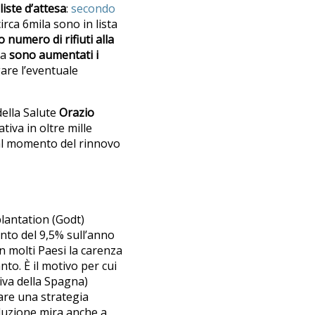
liste d’attesa
:
secondo
 circa 6mila sono in lista
o numero di rifiuti alla
ma
sono aumentati i
gare
l’eventuale
della Salute
Orazio
iva in oltre mille
al momento del rinnovo
lantation (Godt)
to del 9,5% sull’anno
n molti Paesi la carenza
to. È il motivo per cui
tiva della Spagna)
pare una strategia
oluzione mira anche a