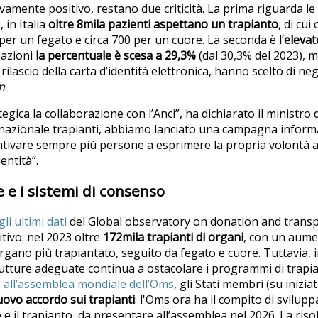
amente positivo, restano due criticità. La prima riguarda le
i
, in Italia
oltre 8mila pazienti aspettano un trapianto
, di cui
 per un fegato e circa 700 per un cuore. La seconda è l’
elevat
mazioni
la percentuale è scesa a 29,3%
(dal 30,3% del 2023), 
el rilascio della carta d’identità elettronica, hanno scelto di ne
m
.
egica la collaborazione con l’Anci”, ha dichiarato il ministro 
o nazionale trapianti, abbiamo lanciato una campagna informat
tivare sempre più persone a esprimere la propria volontà 
dentità”.
e e i sistemi di consenso
gli ultimi dati
del Global observatory on donation and transp
ivo: nel 2023 oltre
172mila trapianti di organi
,
con un aumen
organo più trapiantato, seguito da fegato e cuore. Tuttavia, i
rutture adeguate continua a ostacolare i programmi di trapian
,
all’assemblea mondiale dell’Oms
, gli Stati membri (su inizia
ovo accordo sui trapianti
: l'Oms ora ha il compito di svilup
 e il trapianto, da presentare all’assemblea nel 2026. La ris