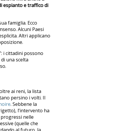
i espianto e traffico di
sua famiglia. Ecco
onsenso. Alcuni Paesi
splicita. Altri applicano
pposizione.
”: i cittadini possono
 di una scelta
so.
re ai reni, la lista
ano persino i volti. Il
noire
. Sebbene la
getto), l’intervento ha
 progressi nelle
essive (quelle che
rdando al futuro, la