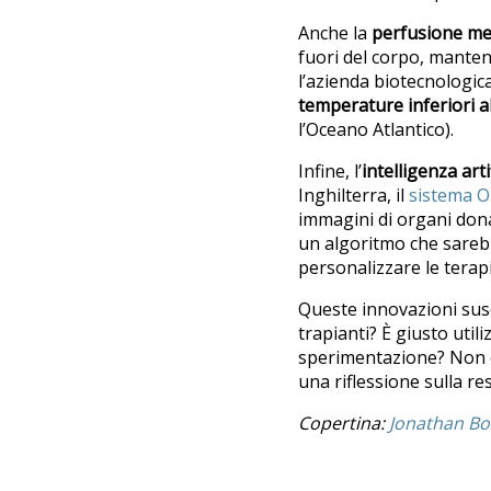
Anche la
perfusione me
fuori del corpo, mantene
l’azienda biotecnologic
temperature inferiori a
l’Oceano Atlantico).
Infine, l’
intelligenza arti
Inghilterra, il
sistema O
immagini di organi donat
un algoritmo che sarebb
personalizzare le terap
Queste innovazioni susc
trapianti? È giusto util
sperimentazione? Non ci
una riflessione sulla res
Copertina:
Jonathan Bo