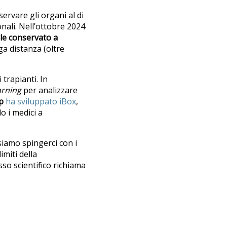
ervare gli organi al di
onali. Nell’ottobre 2024
le conservato a
ga distanza (oltre
trapianti. In
arning
per analizzare
p
ha sviluppato iBox
,
o i medici a
siamo spingerci con i
imiti della
so scientifico richiama