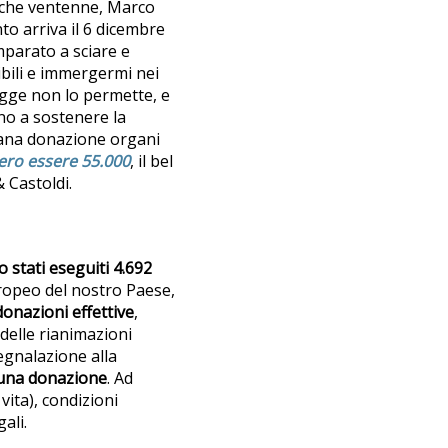
iù che ventenne, Marco
nto arriva il 6 dicembre
mparato a sciare e
ibili e immergermi nei
legge non lo permette, e
no a sostenere la
liana donazione organi
bero essere 55.000
, il bel
 Castoldi.
 stati eseguiti 4.692
uropeo del nostro Paese,
onazioni effettive
,
delle rianimazioni
egnalazione alla
 una donazione
. Ad
vita), condizioni
ali.