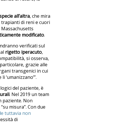
pecie all’altra
, che mira
trapianti di reni e cuori
al Massachusetts
ticamente modificato
.
andranno verificati sul
 al
rigetto iperacuto
,
ompatibilità, si osserva,
 particolare, grazie alle
gani transgenici in cui
 li ‘umanizzano’”.
ologici del paziente, è
urali
. Nel 2019 un team
un paziente. Non
i “su misura”. Con due
de tuttavia non
essità di