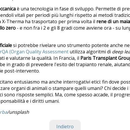
ccanica
è una tecnologia in fase di sviluppo. Permette di pres
ndoli vitali per periodi più lunghi rispetto ai metodi tradizi
a X-Therma ha trasportato per prima volta il
rene di un maia
llo zero
- e non fra i 2 e gli 8 gradi come avviene ora - su lun
ficiale
si potrebbe rivelare uno strumento potente anche nei 
rQA (Organ Quality Assessment
utilizza algoritmi di
deep le
i e valutarne la qualità. In Francia, il
Paris Transplant Grou
e in grado di prevedere l'esito del trapianto renale, aiutand
ie post-intervento.
itano entusiasmo ma anche interrogativi etici: fin dove pos
izzare organi di animali o stampare quelli umani? Chi decide i l
 sono risposte semplici. Ma, come spesso accade, il progres
ponsabilità e i diritti umani.
rba
/unsplash
Indietro