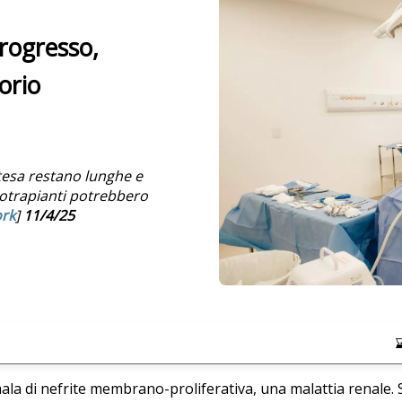
progresso,
orio
ttesa restano lunghe e
notrapianti potrebbero
rk
]
11/4/25
la di nefrite membrano-proliferativa, una malattia renale. Se