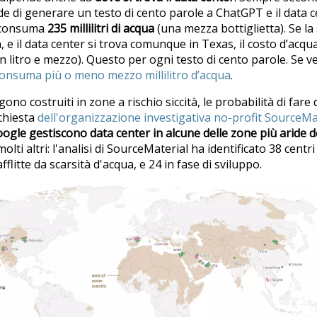
de di generare un testo di cento parole a ChatGPT e il data c
o consuma
235 millilitri di acqua
(una mezza bottiglietta). Se la 
 e il data center si trova comunque in Texas, il costo d’acqu
un litro e mezzo). Questo per ogni testo di cento parole. Se v
onsuma più o meno mezzo millilitro d’acqua
.
ono costruiti in zone a rischio siccità, le probabilità di fare 
nchiesta
dell'organizzazione investigativa no-profit SourceMa
ogle gestiscono data center in alcune delle zone più aride 
lti altri: l'analisi di SourceMaterial ha identificato 38 centri 
fflitte da scarsità d'acqua, e 24 in fase di sviluppo.