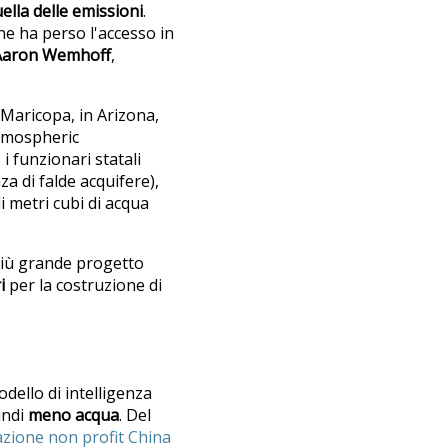
lla delle emissioni
.
ne ha perso l'accesso in
Aaron Wemhoff
,
i Maricopa, in Arizona,
atmospheric
i funzionari statali
a di falde acquifere),
i metri cubi di acqua
l più grande progetto
i
per la costruzione di
odello di intelligenza
indi
meno acqua
. Del
azione non profit China