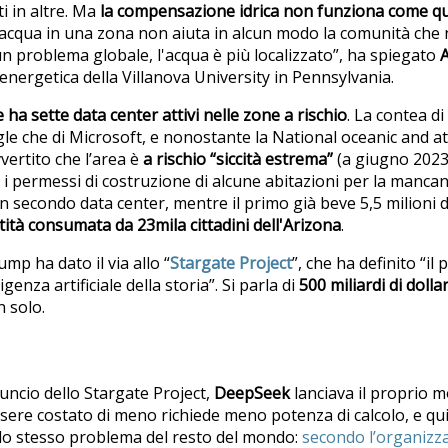
ti in altre. Ma
la compensazione idrica non funziona come que
l'acqua in una zona non aiuta in alcun modo la comunità che 
 un problema globale, l'acqua è più localizzato”, ha spiegato
a energetica della Villanova University in Pennsylvania.
 ha sette data center attivi nelle zone a rischio
. La contea d
ogle che di Microsoft, e nonostante la National oceanic and 
vertito che l’area è
a rischio “siccità estrema”
(a giugno 2023 
 permessi di costruzione di alcune abitazioni per la mancanz
n secondo data center, mentre il primo già beve 5,5 milioni d
tità consumata da 23mila cittadini dell'Arizona
.
ump ha dato il via allo “
Stargate Project
”, che ha definito “i
igenza artificiale della storia”. Si parla di
500 miliardi di dollar
n solo.
nuncio dello Stargate Project,
DeepSeek
lanciava il proprio m
 essere costato di meno richiede meno potenza di calcolo, e qu
 lo stesso problema del resto del mondo:
secondo l’organizz