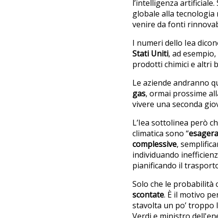
l’intelligenza artificial
globale alla tecnologia
venire da fonti rinnovabi
I numeri dello Iea dicon
Stati Uniti
, ad esempio, 
prodotti chimici e altr
Le aziende andranno qui
gas
, ormai prossime all
vivere una seconda gio
L’Iea sottolinea però ch
climatica sono “
esagera
complessive
, semplific
individuando inefficienz
pianificando il traspor
Solo che le probabilità
scontate
. È il motivo per
stavolta un po’ troppo l
Verdi e ministro dell'e