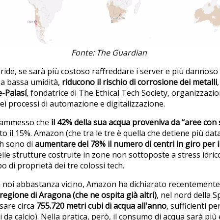
Fonte: The Guardian
ride, se sarà più costoso raffreddare i server e più dannoso 
, a bassa umidità,
riducono il rischio di corrosione dei metalli
-Palasí
, fondatrice di The Ethical Tech Society, organizzazi
 dei processi di automazione e digitalizzazione.
a ammesso che
il 42% della sua acqua proveniva da “aree con s
o il 15%. Amazon (che tra le tre è quella che detiene più dat
ech sono di
aumentare del 78% il numero di centri in giro per 
le strutture costruite in zone non sottoposte a stress idrico
ppo di proprietà dei tre colossi tech.
a noi abbastanza vicino, Amazon ha dichiarato recentemente 
regione di Aragona (che ne ospita già altri)
, nel nord della 
sare circa
755.720 metri cubi di acqua all'anno
, sufficienti pe
 da calcio). Nella pratica, però, il consumo di acqua sarà più 