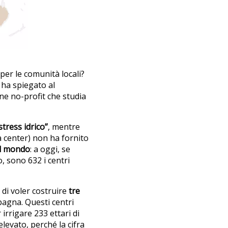
per le comunità locali?
, ha spiegato al
one no-profit che studia
tress idrico”
, mentre
a center) non ha fornito
il mondo
: a oggi, se
, sono 632 i centri
di voler costruire
tre
Spagna. Questi centri
r irrigare 233 ettari di
elevato, perché la cifra