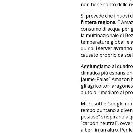
non tiene conto delle ri
Si prevede che i nuovi 
l'intera regione
. E Ama
consumo di acqua per gli
la multinazionale di Be
temperature globali e a
quindi
i server avranno
causato proprio da scel
Aggiungiamo al quadr
climatica più espansione
Jaume-Palasí. Amazon ha 
gli agricoltori aragonesi
aiuto a rimediare al pr
Microsoft e Google non
tempo puntano a divent
positive” si ispirano a 
“carbon neutral”, ovve
alberi in un altro. Per 