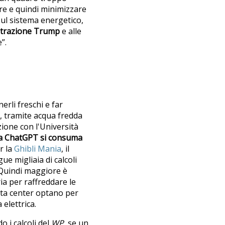
re e quindi minimizzare
sul sistema energetico,
istrazione Trump
e alle
”.
erli freschi e far
, tramite acqua fredda
zione con l'Università
 da ChatGPT si consuma
r la
Ghibli Mania
, il
e migliaia di calcoli
. Quindi maggiore è
ia per raffreddare le
data center optano per
a elettrica.
 i calcoli del
WP
, se un