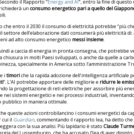
e. Secondo il Rapporto “
Energy and AI
”, entro la fine di questo
 richiederà un
consumo energetico pari a quello del Giappon
li.
o che entro il 2030 il consumo di elettricità potrebbe “più c
il settore dell’elaborazione dati consumerà più elettricità di:
i beni ad alto consumo energetico
messi insieme
.
ndi a caccia di energia in pronta consegna, che potrebbe v
a chiusura in molti Paesi sviluppati, o anche da quelle a ca
vinezza, specialmente in America sotto l’amministrazione T
e i
timori
che la rapida adozione dell'intelligenza artificiale p
ti
”. L’AI potrebbe apportare delle migliorie e
ridurre le emiss
ando la progettazione di reti elettriche per assorbire più ene
e nei sistemi energetici e nei processi industriali, inventan
to pubblico in maniera ottimale.
 che queste azioni controbilancino i consumi energetici da c
 cui il
Guardian
, commentando il rapporto Iea, ha detto che 
eggera con la sua analisi. Più lapidario è stato
Claude Turm
nergia del Lussemburgo, che ha accusato l’Iea di aver dipint