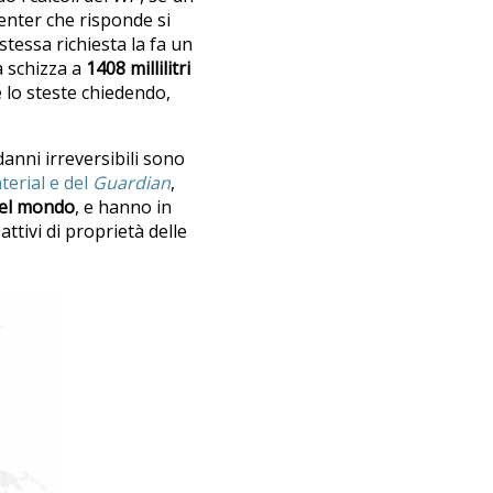
enter che risponde si
stessa richiesta la fa un
a schizza a
1408 millilitri
e lo steste chiedendo,
danni irreversibili sono
terial e del
Guardian
,
del mondo
, e hanno in
attivi di proprietà delle