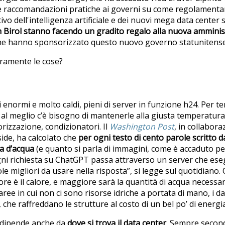
ire raccomandazioni pratiche ai governi su come regolamenta
o dell'intelligenza artificiale e dei nuovi mega data center 
atih Birol stanno facendo un gradito regalo alla nuova ammin
he hanno sponsorizzato questo nuovo governo statunitense
ramente le cose?
 enormi e molto caldi, pieni di server in funzione h24. Per ten
al meglio c’è bisogno di mantenerle alla giusta temperatura
rizzazione, condizionatori. Il
Washington Post
, in collabora
rside, ha calcolato che
per ogni testo di cento parole scritto
ta d’acqua
(e quanto si parla di immagini, come è accaduto pe
gni richiesta su ChatGPT passa attraverso un server che esegu
le migliori da usare nella risposta”, si legge sul quotidiano
re è il calore, e maggiore sarà la quantità di acqua necessar
aree in cui non ci sono risorse idriche a portata di mano, i 
, che raffreddano le strutture al costo di un bel po’ di energi
o dipende anche da
dove si trova il data center
. Sempre secondo