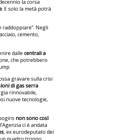
 decennio la corsa
e
. E solo la metà potrà
he raddoppiare”. Negli
 acciaio, cemento,
enire dalle
centrali a
rbone, che potrebbero
rump.
ossa gravare sulla crisi
ioni di gas serra
rgia rinnovabile,
dosi nuove tecnologie,
apogiro
non sono così
l’Agenzia ci è andata
es
, ex eurodeputato dei
o un quadro troppo