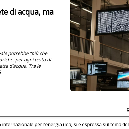
ete di acqua, ma
obale potrebbe “più che
driche: per ogni testo di
tta d’acqua. Tra le
5
a internazionale per l’energia (Iea) si è espressa sul tema d