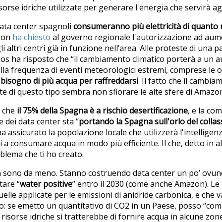
sorse idriche utilizzate per generare l'energia che servirà agl
data center spagnoli
consumeranno più elettricità di quanto 
zon
ha chiesto
al governo regionale l'autorizzazione ad aume
 altri centri già in funzione nell’area. Alle proteste di una pa
zos ha risposto che “il cambiamento climatico porterà a un 
lla frequenza di eventi meteorologici estremi, comprese le on
 bisogno di più acqua per raffreddarsi
. Il fatto che il cambia
te di questo tipo sembra non sfiorare le alte sfere di Amazo
o che
il 75% della Spagna è a rischio desertificazione
, e la co
 dei data center sta “
portando la Spagna sull'orlo del colla
assicurato la popolazione locale che utilizzerà l'intelligenza
 a consumare acqua in modo più efficiente. Il che, detto in altr
oblema che ti ho creato.
 sono da meno. Stanno costruendo data center un po’ ovunq
are “
water positive
” entro il 2030 (come anche Amazon). Le 
quelle applicate per le emissioni di anidride carbonica, e che 
ro: se emetto un quantitativo di CO2 in un Paese, posso “c
le risorse idriche si tratterebbe di fornire acqua in alcune z