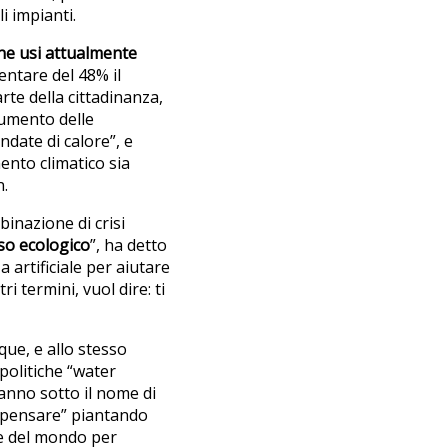
i impianti.
ne usi attualmente
ntare del 48% il
rte della cittadinanza,
aumento delle
date di calore”, e
mento climatico sia
n.
mbinazione di crisi
sso ecologico
”, ha detto
 artificiale per aiutare
i termini, vuol dire: ti
ue, e allo stesso
politiche “water
vanno sotto il nome di
ompensare” piantando
one del mondo per