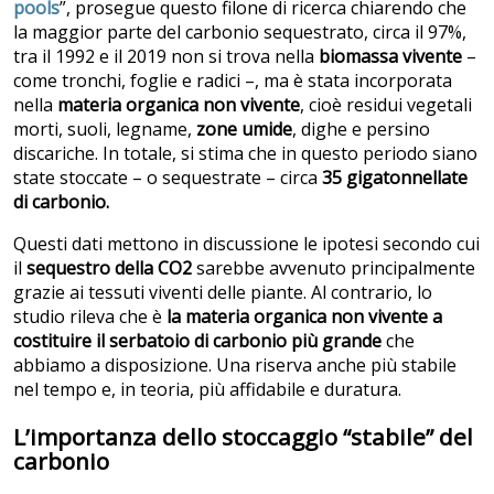
pools
”, prosegue questo filone di ricerca chiarendo che
la maggior parte del carbonio sequestrato, circa il 97%,
tra il 1992 e il 2019 non si trova nella
biomassa vivente
–
come tronchi, foglie e radici –, ma è stata incorporata
nella
materia organica non vivente
, cioè residui vegetali
morti, suoli, legname,
zone umide
, dighe e persino
discariche. In totale, si stima che in questo periodo siano
state stoccate – o sequestrate – circa
35 gigatonnellate
di carbonio.
Questi dati mettono in discussione le ipotesi secondo cui
il
sequestro della CO2
sarebbe avvenuto principalmente
grazie ai tessuti viventi delle piante. Al contrario, lo
studio rileva che è
la materia organica non vivente a
costituire il serbatoio di carbonio più grande
che
abbiamo a disposizione. Una riserva anche più stabile
nel tempo e, in teoria, più affidabile e duratura.
L’importanza dello stoccaggio “stabile” del
carbonio