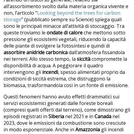
all’assorbimento svolto dalla materia organica vivente e
non, l’articolo “
Looking beyond the trees for carbon
storage
” (pubblicato sempre su Science) spiega quali
sono le principali minacce all’attività di stoccaggio. Tra
queste troviamo le
ondate di calore
che mettono sotto
pressione gli ecosistemi vegetali, riducendo la capacità
delle piante di svolgere la fotosintesi e quindi di
assorbire anidride carbonica
dall’atmosfera fissandola
nei terreni. Allo stesso tempo, la
siccità
compromette la
disponibilità di acqua. A peggiorare il quadro
intervengono gli
incendi
, spesso alimentati proprio da
condizioni di siccità estrema, che distruggono la
biomassa, trasformandola così in un fonte di emissione.
Questi fenomeni hanno avuto effetti drammatici sui
servizi ecosistemici generati dalle foreste boreali
(compresi quelli offerti dal terreno), come dimostrano gli
episodi registrati in
Siberia
nel 2021 e in
Canada
nel
2023, dove le emissioni da combustione sono cresciute
in modo esponenziale. Anche in
Amazzonia
gli incendi