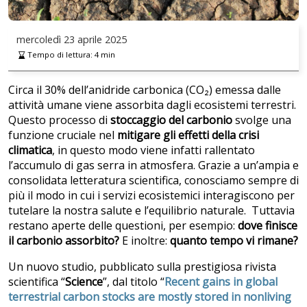
mercoledì
23 aprile 2025
Tempo di lettura:
4
min
Circa il 30% dell’anidride carbonica (CO₂) emessa dalle
attività umane viene assorbita dagli ecosistemi terrestri.
Questo processo di
stoccaggio del carbonio
svolge una
funzione cruciale nel
mitigare gli effetti della crisi
climatica
, in questo modo viene infatti rallentato
l’accumulo di gas serra in atmosfera. Grazie a un’ampia e
consolidata letteratura scientifica, conosciamo sempre di
più il modo in cui i servizi ecosistemici interagiscono per
tutelare la nostra salute e l’equilibrio naturale. Tuttavia
restano aperte delle questioni, per esempio:
dove finisce
il carbonio assorbito?
E inoltre:
quanto tempo vi rimane?
Un nuovo studio, pubblicato sulla prestigiosa rivista
scientifica “
Science
”, dal titolo “
Recent gains in global
terrestrial carbon stocks are mostly stored in nonliving