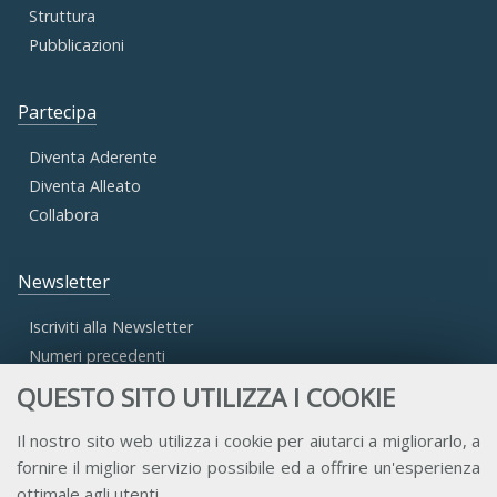
Struttura
Pubblicazioni
Partecipa
Diventa Aderente
Diventa Alleato
Collabora
Newsletter
Iscriviti alla Newsletter
Numeri precedenti
QUESTO SITO UTILIZZA I COOKIE
Area Riservata
Il nostro sito web utilizza i cookie per aiutarci a migliorarlo, a
fornire il miglior servizio possibile ed a offrire un'esperienza
Accesso Aderenti
ottimale agli utenti.
Accesso Consulta