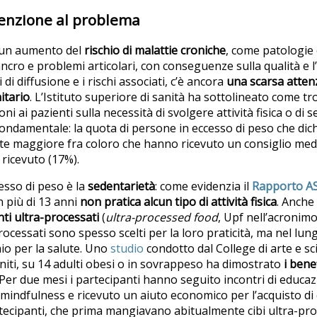
tenzione al problema
a un aumento del
rischio di malattie croniche
, come patologie 
 cancro e problemi articolari, con conseguenze sulla qualità e l’
 di diffusione e i rischi associati, c’è ancora
una scarsa atten
itario
. L’Istituto superiore di sanità ha sottolineato come t
i ai pazienti sulla necessità di svolgere attività fisica o di 
 fondamentale: la quota di persone in eccesso di peso che dic
nte maggiore fra coloro che hanno ricevuto un consiglio med
 ricevuto (17%).
esso di peso è la
sedentarietà
: come evidenzia il
Rapporto AS
 più di 13 anni
non pratica alcun tipo di attività fisica
. Anche
nti ultra-processati
(
ultra-processed food
, Upf nell’acronim
processati sono spesso scelti per la loro praticità, ma nel lu
io per la salute. Uno
studio
condotto dal College di arte e sc
Uniti, su 14 adulti obesi o in sovrappeso ha dimostrato
i bene
Per due mesi i partecipanti hanno seguito incontri di educa
mindfulness e ricevuto un aiuto economico per l’acquisto di cib
tecipanti, che prima mangiavano abitualmente cibi ultra-pr