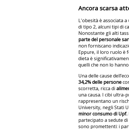
Ancora scarsa at
L'obesità è associata 
di tipo 2, alcuni tipi di
Nonostante gli alti tassi
parte del personale san
non forniscano indicazion
Eppure, il loro ruolo è
dieta è significativame
quelli che non lo hanno
Una delle cause dell’ecc
34,2% delle persone
con
scorretta, ricca di
alime
una causa. I cibi ultra-
rappresentano un risch
University, negli Stati 
minor consumo di Upf.
partecipato a sedute di 
sono promettenti: i par