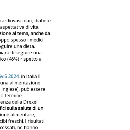
cardiovascolari, diabete
aspettativa di vita.
zione al tema, anche da
roppo spesso i medici
seguire una dieta.
hiara di seguire una
ico (46%) rispetto a
viS 2024
, in Italia
il
 una alimentazione
o inglese), può essere
ngo termine
ienza della Drexel
fici sulla salute di un
zione alimentare,
i freschi. I risultati
ocessati, ne hanno