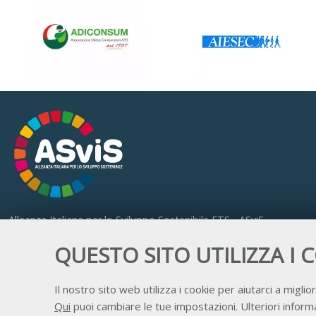
Alleanza Italiana per lo Sviluppo Sostenibile ETS - ASviS
Via Farini 17, 00185 Roma
QUESTO SITO UTILIZZA I 
C.F. 97893090585 P.IVA 14610671001
Il nostro sito web utilizza i cookie per aiutarci a miglior
Qui
puoi cambiare le tue impostazioni. Ulteriori informa