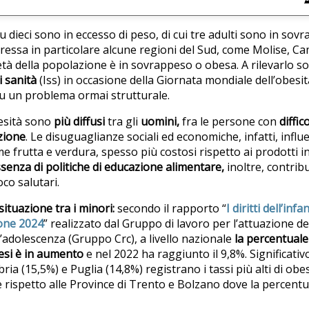
 su dieci sono in eccesso di peso, di cui tre adulti sono in so
ressa in particolare alcune regioni del Sud, come Molise, Ca
età della popolazione è in sovrappeso o obesa. A rilevarlo s
i sanità
(Iss) in occasione della Giornata mondiale dell’obesi
u un problema ormai strutturale.
besità sono
più diffusi
tra gli
uomini,
fra le persone con
diffi
uzione
. Le disuguaglianze sociali ed economiche, infatti, influ
me frutta e verdura, spesso più costosi rispetto ai prodotti in
ssenza di politiche di educazione alimentare,
inoltre, contrib
poco salutari.
ituazione tra i minori:
secondo il rapporto “
I diritti dell’inf
ione 2024
” realizzato dal Gruppo di lavoro per l’attuazione d
ell’adolescenza (Gruppo Crc), a livello nazionale
la percentual
esi è in aumento
e nel 2022 ha raggiunto il 9,8%. Significativo 
ia (15,5%) e Puglia (14,8%) registrano i tassi più alti di obes
 rispetto alle Province di Trento e Bolzano dove la percent