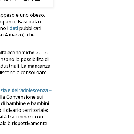
vrappeso e uno obeso.
mpania, Basilicata e
ono i
dati
pubblicati
tà (4 marzo), che
coltà economiche
e con
enzano la possibilità di
dustriali. La
mancanza
uiscono a consolidare
anzia e dell’adolescenza –
ella Convenzione sui
e di bambine e bambini
il divario territoriale:
ità fra i minori, con
uale è rispettivamente