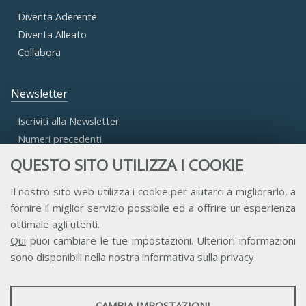
Diventa Aderente
Diventa Alleato
Collabora
Newsletter
Iscriviti alla Newsletter
Numeri precedenti
QUESTO SITO UTILIZZA I COOKIE
Area Riservata
Il nostro sito web utilizza i cookie per aiutarci a migliorarlo, a
fornire il miglior servizio possibile ed a offrire un'esperienza
Accesso Aderenti
ottimale agli utenti.
Accesso Consulta
Qui
puoi cambiare le tue impostazioni. Ulteriori informazioni
Accesso Team
sono disponibili nella nostra
informativa sulla privacy
STATISTICHE
CAMBIA IMPOSTAZIONI