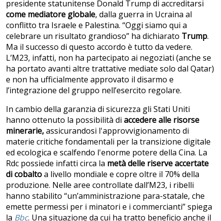
presidente statunitense Donald Trump di accreditarsi
come mediatore globale
, dalla guerra in Ucraina al
conflitto tra Israele e Palestina. “Oggi siamo qui a
celebrare un risultato grandioso” ha dichiarato
Trump
.
Ma il successo di questo accordo è tutto da vedere.
L’M23, infatti, non ha partecipato ai negoziati (anche se
ha portato avanti altre trattative mediate solo dal Qatar)
e non ha ufficialmente approvato il disarmo e
l’integrazione del gruppo nell’esercito regolare.
In cambio della garanzia di sicurezza gli Stati Uniti
hanno ottenuto la possibilità di
accedere alle risorse
minerarie,
assicurandosi l'approvvigionamento di
materie critiche fondamentali per la transizione digitale
ed ecologica e scalfendo l'enorme potere della Cina. La
Rdc possiede infatti circa la
metà delle riserve accertate
di cobalto
a livello mondiale e copre oltre il 70% della
produzione. Nelle aree controllate dall’M23, i ribelli
hanno stabilito “un’amministrazione para-statale, che
emette permessi per i minatori e i commercianti” spiega
la
Bbc
. Una situazione da cui ha tratto beneficio anche il