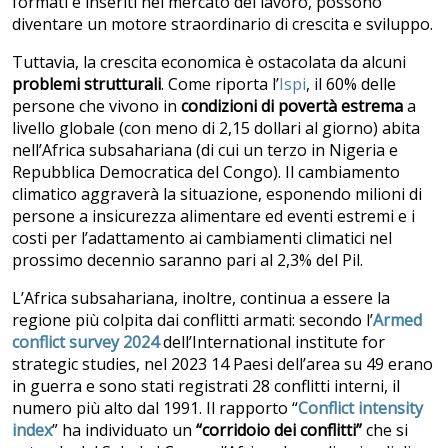
formati e inseriti nel mercato del lavoro, possono
diventare un motore straordinario di crescita e sviluppo.
Tuttavia, la crescita economica è ostacolata da alcuni
problemi strutturali
. Come riporta l’
Ispi
, il 60% delle
persone che vivono in
condizioni di povertà estrema
a
livello globale (con meno di 2,15 dollari al giorno) abita
nell’Africa subsahariana (di cui un terzo in Nigeria e
Repubblica Democratica del Congo). Il cambiamento
climatico aggraverà la situazione, esponendo milioni di
persone a insicurezza alimentare ed eventi estremi e i
costi per l’adattamento ai cambiamenti climatici nel
prossimo decennio saranno pari al 2,3% del Pil.
L’Africa subsahariana, inoltre, continua a essere la
regione più colpita dai conflitti armati: secondo l’
Armed
conflict survey 2024
dell’International institute for
strategic studies, nel 2023 14 Paesi dell’area su 49 erano
in guerra e sono stati registrati 28 conflitti interni, il
numero più alto dal 1991. Il rapporto “
Conflict intensity
index
” ha individuato un
“corridoio dei conflitti”
che si