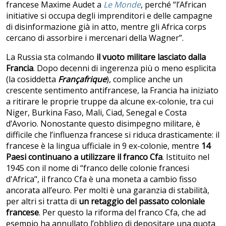
francese Maxime Audet a
Le Monde
, perché “l’African
initiative si occupa degli imprenditori e delle campagne
di disinformazione già in atto, mentre gli Africa corps
cercano di assorbire i mercenari della Wagner”.
La Russia sta colmando
il vuoto militare lasciato dalla
Francia
. Dopo decenni di ingerenza più o meno esplicita
(la cosiddetta
Françafrique
), complice anche un
crescente sentimento antifrancese, la Francia ha iniziato
a ritirare le proprie truppe da alcune ex-colonie, tra cui
Niger, Burkina Faso, Mali, Ciad, Senegal e Costa
d’Avorio. Nonostante questo disimpegno militare, è
difficile che l’influenza francese si riduca drasticamente: il
francese è la lingua ufficiale in 9 ex-colonie, mentre
14
Paesi continuano a utilizzare il franco Cfa
. Istituito nel
1945 con il nome di “franco delle colonie francesi
d'Africa", il franco Cfa è una moneta a cambio fisso
ancorata all’euro. Per molti è una garanzia di stabilità,
per altri si tratta di
un retaggio del passato coloniale
francese
. Per questo la riforma del franco Cfa, che ad
esempio ha annullato l’obbligo di depositare una quota