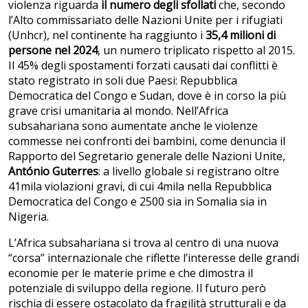
violenza riguarda
il numero degli sfollati
che, secondo
l’Alto commissariato delle Nazioni Unite per i rifugiati
(Unhcr), nel continente ha raggiunto i
35,4 milioni di
persone nel 2024
, un numero triplicato rispetto al 2015.
Il 45% degli spostamenti forzati causati dai conflitti è
stato registrato in soli due Paesi: Repubblica
Democratica del Congo e Sudan, dove è in corso la più
grave crisi umanitaria al mondo. Nell’Africa
subsahariana sono aumentate anche le violenze
commesse nei confronti dei bambini, come denuncia il
Rapporto del Segretario generale delle Nazioni Unite,
António Guterres
: a livello globale si registrano oltre
41mila violazioni gravi, di cui 4mila nella Repubblica
Democratica del Congo e 2500 sia in Somalia sia in
Nigeria.
L’Africa subsahariana si trova al centro di una nuova
“corsa” internazionale che riflette l’interesse delle grandi
economie per le materie prime e che dimostra il
potenziale di sviluppo della regione. Il futuro però
rischia di essere ostacolato da fragilità strutturali e da