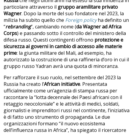
Russia
che negli ultimi anni ha esteso la sua influenza in
particolare attraverso il
gruppo aramilitare privato
Wagner
. Dopo la morte del suo fondatore nel 2023, la
milizia ha subito quello che
Foreign policy
ha definito un
“
rebranding
”, cambiando nome (
da Wagner ad Africa
Corps
) e passando sotto il controllo del ministero della
difesa russo. Questi contingenti offrono
protezione e
sicurezza ai governi in cambio di
accesso alle materie
prime
: la giunta militare del Mali, ad esempio, ha
autorizzato la costruzione di una raffineria d’oro in cui il
gruppo russo Yadran avrà una quota di minoranza.
Per rafforzare il suo ruolo, nel settembre del 2023 la
Russia ha creato l’
African initiative
. Presentata
ufficialmente come un’agenzia di stampa russa per
raccontare la “lotta decennale dei Paesi africani con il
retaggio neocoloniale” e le attività di medici, soldati,
giornalisti e imprenditori russi nel continente, l’iniziativa
è di fatto uno strumento di propaganda. Le due
organizzazioni formano “il nuovo ecosistema
dell’influenza russa in Africa”, ha spiegato il ricercatore