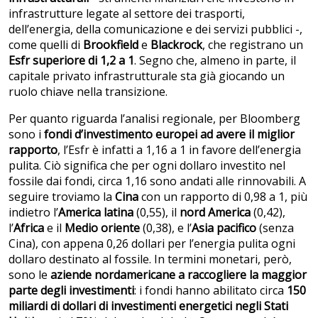
infrastrutture legate al settore dei trasporti,
dell’energia, della comunicazione e dei servizi pubblici -,
come quelli di
Brookfield
e
Blackrock
, che registrano un
Esfr superiore di 1,2 a 1
. Segno che, almeno in parte, il
capitale privato infrastrutturale sta già giocando un
ruolo chiave nella transizione.
Per quanto riguarda l’analisi regionale, per Bloomberg
sono i
fondi d’investimento europei ad avere il miglior
rapporto
, l’Esfr è infatti a 1,16 a 1 in favore dell’energia
pulita. Ciò significa che per ogni dollaro investito nel
fossile dai fondi, circa 1,16 sono andati alle rinnovabili. A
seguire troviamo la
Cina
con un rapporto di 0,98 a 1, più
indietro l’
America latina
(0,55), il
nord America
(0,42),
l’
Africa
e il
Medio oriente
(0,38), e l’
Asia pacifico
(senza
Cina), con appena 0,26 dollari per l’energia pulita ogni
dollaro destinato al fossile. In termini monetari, però,
sono le
aziende nordamericane a raccogliere la maggior
parte degli investimenti
: i fondi hanno abilitato circa
150
miliardi di dollari di investimenti energetici negli Stati