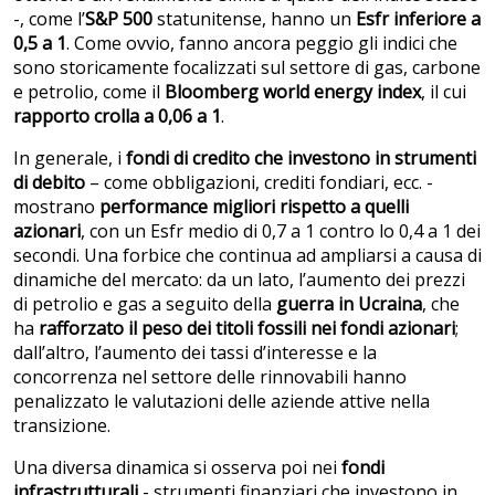
-, come l’
S&P 500
statunitense, hanno un
Esfr inferiore a
0,5 a 1
. Come ovvio, fanno ancora peggio gli indici che
sono storicamente focalizzati sul settore di gas, carbone
e petrolio, come il
Bloomberg world energy index
, il cui
rapporto crolla a 0,06 a 1
.
In generale, i
fondi di credito che investono in strumenti
di debito
– come obbligazioni, crediti fondiari, ecc. -
mostrano
performance migliori rispetto a quelli
azionari
, con un Esfr medio di 0,7 a 1 contro lo 0,4 a 1 dei
secondi. Una forbice che continua ad ampliarsi a causa di
dinamiche del mercato: da un lato, l’aumento dei prezzi
di petrolio e gas a seguito della
guerra in Ucraina
, che
ha
rafforzato il peso dei titoli fossili nei fondi azionari
;
dall’altro, l’aumento dei tassi d’interesse e la
concorrenza nel settore delle rinnovabili hanno
penalizzato le valutazioni delle aziende attive nella
transizione.
Una diversa dinamica si osserva poi nei
fondi
infrastrutturali
- strumenti finanziari che investono in