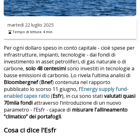
martedì
22 luglio 2025
Tempo di lettura:
4
min
Per ogni dollaro speso in conto capitale - cioè spese per
infrastrutture, impianti, tecnologie - dai fondi di
investimento in asset petroliferi, di gas naturale o di
carbone,
solo 48 centesimi
sono investiti in tecnologie a
basse emissioni di carbonio. Lo rivela l’ultima analisi di
Bloombergnef
(
Bnef
) contenuta nel rapporto
pubblicato lo scorso 11 giugno, l’
Energy supply fund-
enabled capex ratio
(
Esfr
), in cui sono stati
valutati quasi
70mila fondi
attraverso l’introduzione di un nuovo
parametro - l’Esfr - capace di
misurare l'allineamento
“climatico” dei portafogli
.
Cosa ci dice l’Esfr