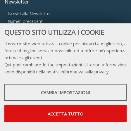
Newsletter
Iscriviti alla Newsletter
Numeri precedenti
QUESTO SITO UTILIZZA I COOKIE
Area Riservata
Il nostro sito web utilizza i cookie per aiutarci a migliorarlo, a
fornire il miglior servizio possibile ed a offrire un'esperienza
Accesso Aderenti
ottimale agli utenti.
Accesso Consulta
Qui
puoi cambiare le tue impostazioni. Ulteriori informazioni
Accesso Team
sono disponibili nella nostra
informativa sulla privacy
STATISTICHE
CAMBIA IMPOSTAZIONI
Strumenti statistici che raccolgono dati anonimi sull'utilizzo e la
funzionalità del sito web.
Contatti
Privacy
Trasparenza
Credits
Mostra maggiori informazioni
ACCETTA TUTTO
Google Analytics
SERVIZI FACOLTATVI