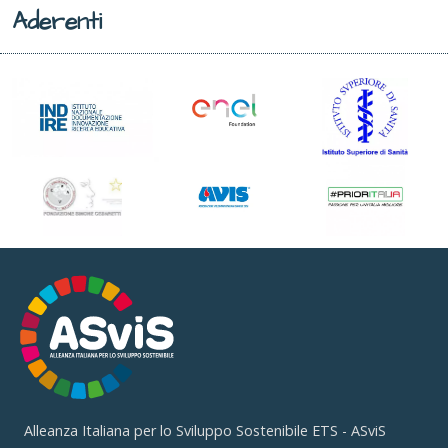
Aderenti
Alleanza Italiana per lo Sviluppo Sostenibile ETS - ASviS