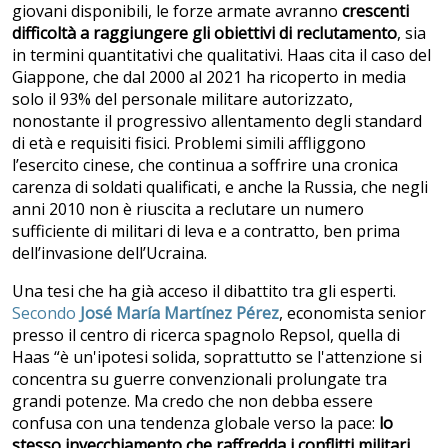
giovani disponibili, le forze armate avranno
crescenti
difficoltà a raggiungere gli obiettivi di reclutamento
, sia
in termini quantitativi che qualitativi. Haas cita il caso del
Giappone, che dal 2000 al 2021 ha ricoperto in media
solo il 93% del personale militare autorizzato,
nonostante il progressivo allentamento degli standard
di età e requisiti fisici. Problemi simili affliggono
l’esercito cinese, che continua a soffrire una cronica
carenza di soldati qualificati, e anche la Russia, che negli
anni 2010 non è riuscita a reclutare un numero
sufficiente di militari di leva e a contratto, ben prima
dell’invasione dell’Ucraina.
Una tesi che ha già acceso il dibattito tra gli esperti.
Secondo
José María Martínez Pérez
, economista senior
presso il centro di ricerca spagnolo Repsol, quella di
Haas “è un'ipotesi solida, soprattutto se l'attenzione si
concentra su guerre convenzionali prolungate tra
grandi potenze. Ma credo che non debba essere
confusa con una tendenza globale verso la pace:
lo
stesso invecchiamento che raffredda i conflitti militari