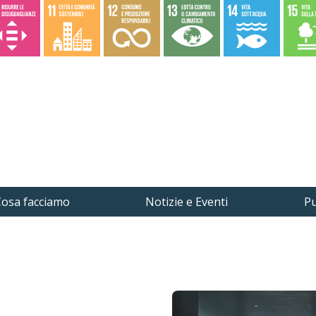
osa facciamo
Notizie e Eventi
Pu