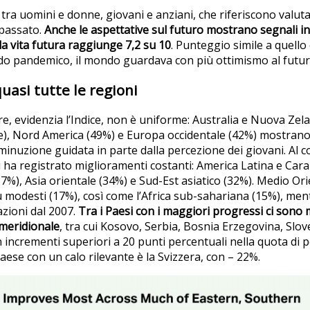
 tra uomini e donne, giovani e anziani, che riferiscono valuta
 passato.
Anche le aspettative sul futuro mostrano segnali inc
a vita futura raggiunge 7,2 su 10
. Punteggio simile a quello 
do pandemico, il mondo guardava con più ottimismo al futu
quasi tutte le regioni
, evidenzia l’Indice, non è uniforme: Australia e Nuova Zel
), Nord America (49%) e Europa occidentale (42%) mostrano 
minuzione guidata in parte dalla percezione dei giovani. Al c
ni ha registrato miglioramenti costanti: America Latina e Car
37%), Asia orientale (34%) e Sud-Est asiatico (32%). Medio Or
modesti (17%), così come l’Africa sub-sahariana (15%), ment
azioni dal 2007.
Tra i Paesi con i maggiori progressi ci sono 
 meridionale
, tra cui Kosovo, Serbia, Bosnia Erzegovina, Slov
 incrementi superiori a 20 punti percentuali nella quota di 
aese con un calo rilevante è la Svizzera, con – 22%.