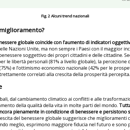
Fig. 2 Alcuni trend nazionali
l miglioramento?
ssere globale coincide con l’aumento di indicatori oggettivi
delle Nazioni Unite, ma non sempre i Paesi con il maggior inc
benessere soggettivo dei propri cittadini e delle cittadine. 
r le libertà personali (81% a livello globale), la percezione 
75%) e l’ottimismo economico nazionale (42% per le prospetti
trettamente correlati alla crescita della prosperità percepita.
e
ali, dal cambiamento climatico ai conflitti e alle trasformazio
mento della qualità della vita in molte parti del mondo.
Tutta
cora pienamente in condizione di benessere e persistono sig
 crescita del benessere globale suggerisce che miglioramenti c
ndo meglio, esprimono maggiore fiducia nel futuro e sono pi