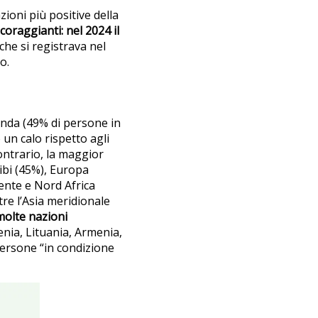
zioni più positive della
oraggianti: nel 2024 il
che si registrava nel
ro.
anda (49% di persone in
un calo rispetto agli
ontrario, la maggior
aibi (45%), Europa
iente e Nord Africa
re l’Asia meridionale
molte nazioni
enia, Lituania, Armenia,
persone “in condizione