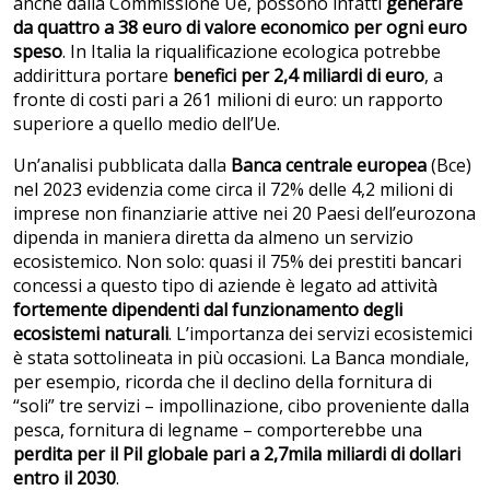
anche dalla Commissione Ue, possono infatti
generare
da quattro a 38 euro di valore economico per ogni euro
speso
. In Italia la riqualificazione ecologica potrebbe
addirittura portare
benefici per 2,4 miliardi di euro
, a
fronte di costi pari a 261 milioni di euro: un rapporto
superiore a quello medio dell’Ue.
Un’analisi pubblicata dalla
Banca centrale europea
(Bce)
nel 2023 evidenzia come circa il 72% delle 4,2 milioni di
imprese non finanziarie attive nei 20 Paesi dell’eurozona
dipenda in maniera diretta da almeno un servizio
ecosistemico. Non solo: quasi il 75% dei prestiti bancari
concessi a questo tipo di aziende è legato ad attività
fortemente dipendenti dal funzionamento degli
ecosistemi naturali
. L’importanza dei servizi ecosistemici
è stata sottolineata in più occasioni. La Banca mondiale,
per esempio, ricorda che il declino della fornitura di
“soli” tre servizi – impollinazione, cibo proveniente dalla
pesca, fornitura di legname – comporterebbe una
perdita per il Pil globale pari a 2,7mila miliardi di dollari
entro il 2030
.