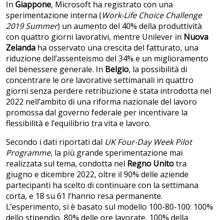
In
Giappone
, Microsoft ha registrato con una
sperimentazione interna (
Work-Life Choice Challenge
2019 Summer
) un aumento del 40% della produttività
con quattro giorni lavorativi, mentre Unilever in
Nuova
Zelanda
ha osservato una crescita del fatturato, una
riduzione dell’assenteismo del 34% e un miglioramento
del benessere generale. In
Belgio
, la possibilità di
concentrare le ore lavorative settimanali in quattro
giorni senza perdere retribuzione è stata introdotta nel
2022 nell’ambito di una riforma nazionale del lavoro
promossa dal governo federale per incentivare la
flessibilità e l’equilibrio tra vita e lavoro.
Secondo i dati riportati dal
UK Four-Day Week Pilot
Programme
, la più grande sperimentazione mai
realizzata sul tema, condotta nel
Regno Unito
tra
giugno e dicembre 2022, oltre il 90% delle aziende
partecipanti ha scelto di continuare con la settimana
corta, e 18 su 61 l’hanno resa permanente.
L’esperimento, si è basato sul modello 100-80-100: 100%
dello stipendio, 80% delle ore lavorate, 100% della