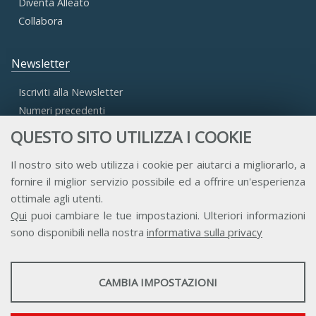
Diventa Alleato
Collabora
Newsletter
Iscriviti alla Newsletter
Numeri precedenti
QUESTO SITO UTILIZZA I COOKIE
Area Riservata
Il nostro sito web utilizza i cookie per aiutarci a migliorarlo, a
fornire il miglior servizio possibile ed a offrire un'esperienza
Accesso Aderenti
ottimale agli utenti.
Accesso Consulta
Qui
puoi cambiare le tue impostazioni. Ulteriori informazioni
Accesso Team
sono disponibili nella nostra
informativa sulla privacy
STATISTICHE
CAMBIA IMPOSTAZIONI
Strumenti statistici che raccolgono dati anonimi sull'utilizzo e la
funzionalità del sito web.
Contatti
Privacy
Trasparenza
Credits