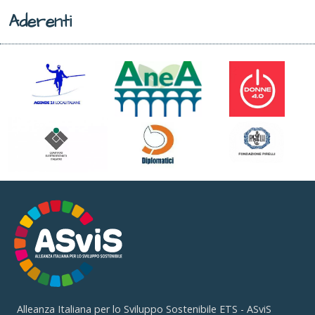
Aderenti
Alleanza Italiana per lo Sviluppo Sostenibile ETS - ASviS