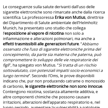
Le conseguenze sulla salute derivanti dall’uso delle
sigarette elettroniche sono rimarcate anche dalla ricerca
scientifica. La professoressa
Erika von Mutius
, direttrice
del Dipartimento di Salute ambientale dell’Helmholtz
Munich, ha presentato uno studio che collega
l’
esposizione
al vapore di nicotina
non solo a
infiammazione e alterazioni polmonari, ma anche a
effetti trasmissibili alle generazioni future
. “
Abbiamo
osservato che l’uso di sigarette elettroniche prima del
concepimento, da parte sia materna che paterna, può
compromettere lo sviluppo delle vie respiratorie dei
figli
”, ha spiegato von Mutius. “
Si tratta di un rischio
sottovalutato, con potenziali impatti socio-economici a
lungo termine
”. Secondo l’Oms, le prove disponibili
indicano che, pur non producendo catrame o monossido
di carbonio,
le sigarette elettroniche non sono innocue
.
Contengono nicotina, sostanza altamente additiva, e
altre componenti chimiche che possono causare
irritazioni, alterazioni dell’apparato respiratorio e, nel
lungo periodo, aumentare la vulnerabilità a patologie