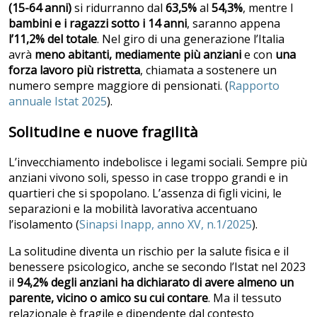
(15-64 anni)
si ridurranno dal
63,5%
al
54,3%
, mentre I
bambini e i ragazzi sotto i 14 anni
, saranno appena
l’11,2% del totale
. Nel giro di una generazione l’Italia
avrà
meno abitanti, mediamente più anziani
e con
una
forza lavoro più ristretta
, chiamata a sostenere un
numero sempre maggiore di pensionati. (
Rapporto
annuale Istat 2025
).
Solitudine e nuove fragilità
L’invecchiamento indebolisce i legami sociali. Sempre più
anziani vivono soli, spesso in case troppo grandi e in
quartieri che si spopolano. L’assenza di figli vicini, le
separazioni e la mobilità lavorativa accentuano
l’isolamento (
Sinapsi Inapp, anno XV, n.1/2025
).
La solitudine diventa un rischio per la salute fisica e il
benessere psicologico, anche se secondo l’Istat nel 2023
il
94,2% degli anziani ha dichiarato di avere almeno un
parente, vicino o amico su cui contare
. Ma il tessuto
relazionale è fragile e dipendente dal contesto