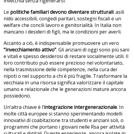
invecchia senza rigenerarsi.
Le
politiche familiari devono diventare strutturali
: asili
nido accessibili, congedi paritari, sostegni fiscali e un
welfare che concili lavoro e genitorialità. In Italia non
mancano i desideri di figli, ma le condizioni per averli.
Accanto a ciò, è indispensabile promuovere un vero
“invecchiamento attivo”
. Gli anziani di oggi sono più sani
e vitali e spesso desiderosi di restare socialmente utili. Il
loro contributo può essere prezioso nel volontariato,
nella trasmissione delle competenze, nella cura dei
nipoti o nel supporto a chi è più fragile. Trasformare la
vecchiaia in una risorsa significa valorizzare il capitale
umano e relazionale che le generazioni mature ancora
possiedono.
Un’altra chiave è l’
integrazione intergenerazionale
. In
molte città europee si stanno sperimentando modelli
innovativi di coabitazione tra studenti e anziani soli, o
programmi che portano i giovani nelle Rsa per attività
culturali e digitali. Queste esperienze, ancora isolate in