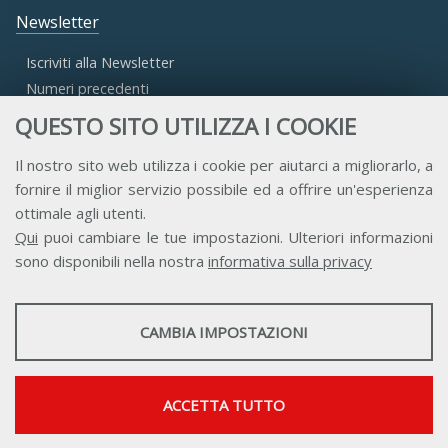
Newsletter
Iscriviti alla Newsletter
Numeri precedenti
QUESTO SITO UTILIZZA I COOKIE
Area Riservata
Il nostro sito web utilizza i cookie per aiutarci a migliorarlo, a
fornire il miglior servizio possibile ed a offrire un'esperienza
Accesso Aderenti
ottimale agli utenti.
Accesso Consulta
Qui
puoi cambiare le tue impostazioni. Ulteriori informazioni
Accesso Team
sono disponibili nella nostra
informativa sulla privacy
STATISTICHE
CAMBIA IMPOSTAZIONI
Strumenti statistici che raccolgono dati anonimi sull'utilizzo e la
funzionalità del sito web.
Contatti
Privacy
Trasparenza
Credits
Mostra maggiori informazioni
ACCETTA TUTTO
Google Analytics