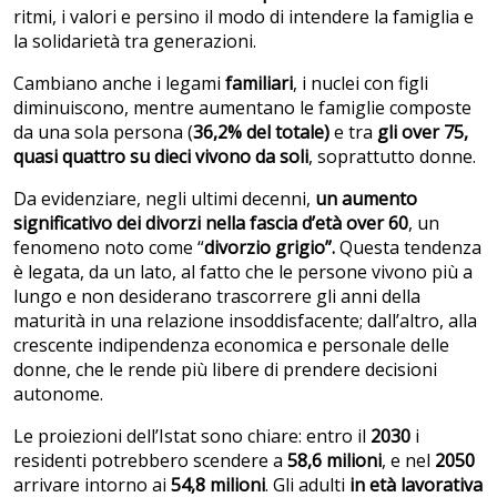
ritmi, i valori e persino il modo di intendere la famiglia e
la solidarietà tra generazioni.
Cambiano anche i legami
familiari
, i nuclei con figli
diminuiscono, mentre aumentano le famiglie composte
da una sola persona (
36,2% del totale)
e tra
gli over 75,
quasi quattro su dieci vivono da soli
, soprattutto donne.
Da evidenziare, negli ultimi decenni,
un aumento
significativo dei divorzi nella fascia d’età over 60
, un
fenomeno noto come “
divorzio grigio”.
Questa tendenza
è legata, da un lato, al fatto che le persone vivono più a
lungo e non desiderano trascorrere gli anni della
maturità in una relazione insoddisfacente; dall’altro, alla
crescente indipendenza economica e personale delle
donne, che le rende più libere di prendere decisioni
autonome.
Le proiezioni dell’Istat sono chiare: entro il
2030
i
residenti potrebbero scendere a
58,6 milioni
, e nel
2050
arrivare intorno ai
54,8 milioni
. Gli adulti
in età lavorativa