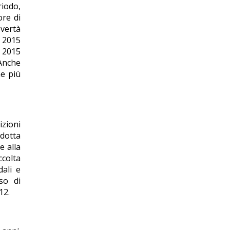
riodo,
ore di
overtà
l 2015
l 2015
 Anche
ne più
izioni
idotta
e alla
ccolta
dali e
so di
12.