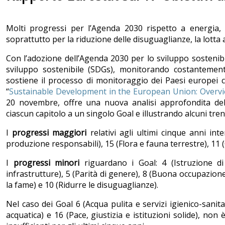
Molti progressi per l’Agenda 2030 rispetto a energia, bio
soprattutto per la riduzione delle disuguaglianze, la lotta a
Con l’adozione dell’Agenda 2030 per lo sviluppo sostenibil
sviluppo sostenibile (SDGs), monitorando costantement
sostiene il processo di monitoraggio dei Paesi europei 
“
Sustainable Development in the European Union: Overvi
20 novembre, offre una nuova analisi approfondita dell
ciascun capitolo a un singolo Goal e illustrando alcuni tren
I
progressi maggiori
relativi agli ultimi cinque anni int
produzione responsabili), 15 (Flora e fauna terrestre), 11 (
I
progressi minori
riguardano i Goal: 4 (Istruzione di 
infrastrutture), 5 (Parità di genere), 8 (Buona occupazion
la fame) e 10 (Ridurre le disuguaglianze).
Nel caso dei Goal 6 (Acqua pulita e servizi igienico-sanit
acquatica) e 16 (Pace, giustizia e istituzioni solide), non 