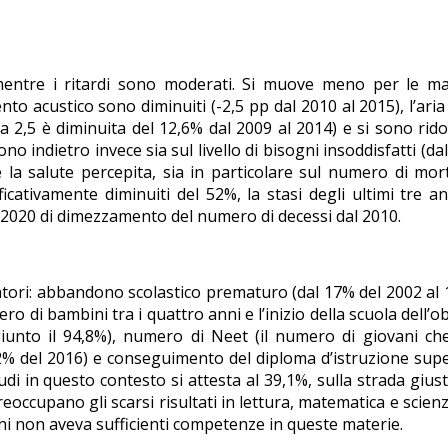
mentre i ritardi sono moderati. Si muove meno per le mal
nto acustico sono diminuiti (-2,5 pp dal 2010 al 2015), l’aria
 a 2,5 è diminuita del 12,6% dal 2009 al 2014) e si sono ridot
ono indietro invece sia sul livello di bisogni insoddisfatti (da
la salute percepita, sia in particolare sul numero di mor
ficativamente diminuiti del 52%, la stasi degli ultimi tre a
l 2020 di dimezzamento del numero di decessi dal 2010.
catori: abbandono scolastico prematuro (dal 17% del 2002 al
ro di bambini tra i quattro anni e l’inizio della scuola dell’o
giunto il 94,8%), numero di Neet (il numero di giovani c
2% del 2016) e conseguimento del diploma d’istruzione sup
udi in questo contesto si attesta al 39,1%, sulla strada gius
reoccupano gli scarsi risultati in lettura, matematica e scienz
nni non aveva sufficienti competenze in queste materie.