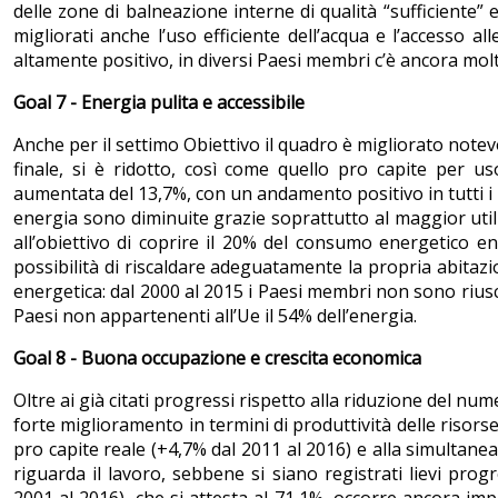
delle zone di balneazione interne di qualità “sufficiente” 
migliorati anche l’uso efficiente dell’acqua e l’accesso a
altamente positivo, in diversi Paesi membri c’è ancora molt
Goal 7 - Energia pulita e accessibile
Anche per il settimo Obiettivo il quadro è migliorato note
finale, si è ridotto, così come quello pro capite per u
aumentata del 13,7%, con un andamento positivo in tutti i 
energia sono diminuite grazie soprattutto al maggior utili
all’obiettivo di coprire il 20% del consumo energetico ent
possibilità di riscaldare adeguatamente la propria abitaz
energetica: dal 2000 al 2015 i Paesi membri non sono riusc
Paesi non appartenenti all’Ue il 54% dell’energia.
Goal 8 - Buona occupazione e crescita economica
Oltre ai già citati progressi rispetto alla riduzione del nume
forte miglioramento in termini di produttività delle risorse
pro capite reale (+4,7% dal 2011 al 2016) e alla simultane
riguarda il lavoro, sebbene si siano registrati lievi prog