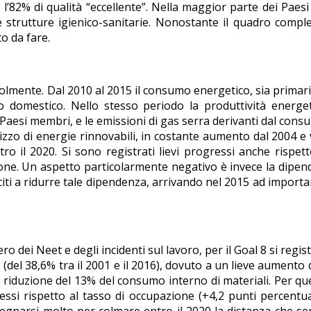
e l’82% di qualità “eccellente”. Nella maggior parte dei Paes
lle strutture igienico-sanitarie. Nonostante il quadro compl
o da fare.
volmente. Dal 2010 al 2015 il consumo energetico, sia primar
so domestico. Nello stesso periodo la produttività energe
Paesi membri, e le emissioni di gas serra derivanti dal cons
zzo di energie rinnovabili, in costante aumento dal 2004 e 
ro il 2020. Si sono registrati lievi progressi anche rispett
ione. Un aspetto particolarmente negativo è invece la dipe
iti a ridurre tale dipendenza, arrivando nel 2015 ad importa
ro dei Neet e degli incidenti sul lavoro, per il Goal 8 si regis
 (del 38,6% tra il 2001 e il 2016), dovuto a un lieve aumento d
a riduzione del 13% del consumo interno di materiali. Per qu
ressi rispetto al tasso di occupazione (+4,2 punti percentua