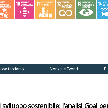
osa facciamo
Notizie e Eventi
Pu
sviluppo sostenibile: l’analisi Goal pe