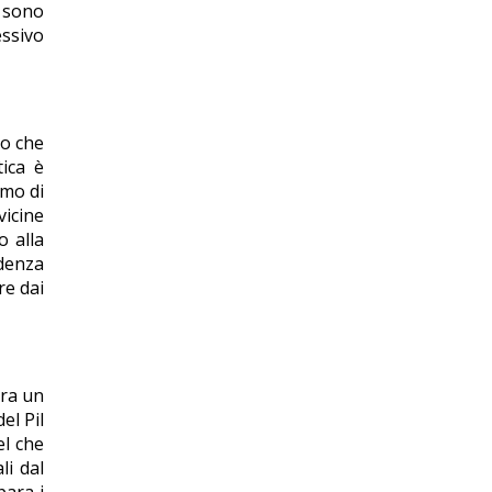
i sono
essivo
io che
tica è
umo di
vicine
o alla
ndenza
re dai
tra un
el Pil
el che
li dal