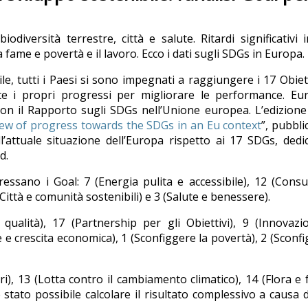
diversità terrestre, città e salute. Ritardi significativi 
 fame e povertà e il lavoro. Ecco i dati sugli SDGs in Europa.
e, tutti i Paesi si sono impegnati a raggiungere i 17 Obiett
e i propri progressi per migliorare le performance. Eur
con il Rapporto sugli SDGs nell’Unione europea. L’edizion
ew of progress towards the SDGs in an Eu context
”, pubblic
’attuale situazione dell’Europa rispetto ai 17 SDGs, ded
d.
eressano i Goal: 7 (Energia pulita e accessibile), 12 (Con
Città e comunità sostenibili) e 3 (Salute e benessere).
qualità), 17 (Partnership per gli Obiettivi), 9 (Innovaz
e e crescita economica), 1 (Sconfiggere la povertà), 2 (Sconf
ari), 13 (Lotta contro il cambiamento climatico), 14 (Flora e
è stato possibile calcolare il risultato complessivo a causa d