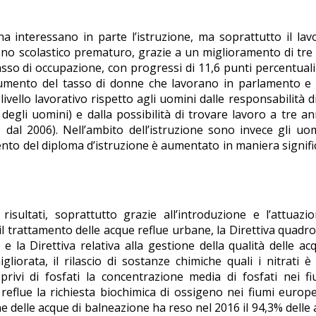
interessano in parte l’istruzione, ma soprattutto il lavo
ono scolastico prematuro, grazie a un miglioramento di tre
asso di occupazione, con progressi di 11,6 punti percentuali
’aumento del tasso di donne che lavorano in parlamento e
livello lavorativo rispetto agli uomini dalle responsabilità d
 degli uomini) e dalla possibilità di trovare lavoro a tre an
dal 2006). Nell’ambito dell’istruzione sono invece gli uo
mento del diploma d’istruzione è aumentato in maniera signifi
isultati, soprattutto grazie all’introduzione e l’attuazi
l trattamento delle acque reflue urbane, la Direttiva quadro
 e la Direttiva relativa alla gestione della qualità delle ac
liorata, il rilascio di sostanze chimiche quali i nitrati è
privi di fosfati la concentrazione media di fosfati nei f
reflue la richiesta biochimica di ossigeno nei fiumi europe
e delle acque di balneazione ha reso nel 2016 il 94,3% delle