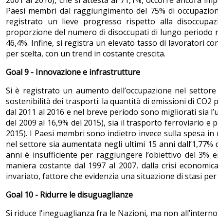
2001 al 2016), che si attesta al 71,1%, occorre ancora im
Paesi membri dal raggiungimento del 75% di occupazione 
registrato un lieve progresso rispetto alla disoccupa
proporzione del numero di disoccupati di lungo periodo r
46,4%. Infine, si registra un elevato tasso di lavoratori 
per scelta, con un trend in costante crescita.
Goal 9 - Innovazione e infrastrutture
Si è registrato un aumento dell’occupazione nel settore 
sostenibilità dei trasporti: la quantità di emissioni di CO
dal 2011 al 2016 e nel breve periodo sono migliorati sia l’u
del 2009 al 16,9% del 2015), sia il trasporto ferroviario e 
2015). I Paesi membri sono indietro invece sulla spesa in 
nel settore sia aumentata negli ultimi 15 anni dall’1,77% 
anni è insufficiente per raggiungere l’obiettivo del 3% 
maniera costante dal 1997 al 2007, dalla crisi economic
invariato, fattore che evidenzia una situazione di stasi per
Goal 10 - Ridurre le disuguaglianze
Si riduce l'ineguaglianza fra le Nazioni, ma non all’interno