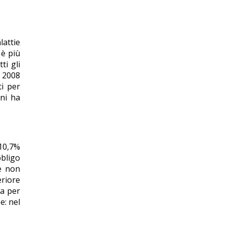
attie
 è più
ti gli
l 2008
ti per
nni ha
 10,7%
bbligo
he non
eriore
ta per
e: nel