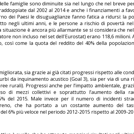
delle famiglie sono diminuite sia nel lungo che nel breve pe
 raddoppiate dal 2002 al 2014 e anche i finanziamenti a fav
rno dei Paesi le disuguaglianze fanno fatica a ridursi: la p
to negli ultimi anni, e le persone a rischio di povertà ne
a situazione è ancora più allarmante se si considera che ne
catore non incluso nel set dell'Eurostat) erano 118,6 milioni.
vo, così come la quota del reddito del 40% della popolazio
igliorata, sia grazie ai già citati progressi rispetto alle cond
sturbi da inquinamento acustico (Goal 3), sia per via di una r
aree rurali). Progressi anche per l’impatto ambientale, grazi
uso di mezzi collettivi e soprattutto l’aumento della ra
45% del 2015. Male invece per il numero di incidenti stra
 terreno, che ha portato a un costante aumento del tas
 del 6% più veloce nel periodo 2012-2015 rispetto al 2009-20