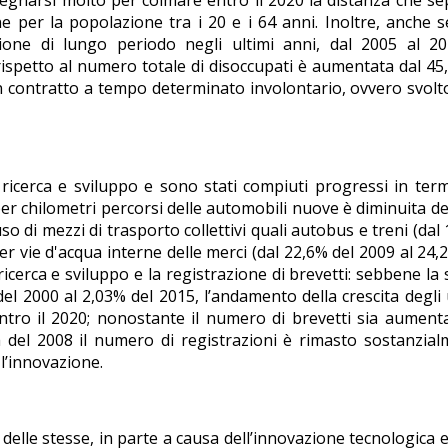
pegnarsi molto per colmare entro il 2020 la distanza che se
per la popolazione tra i 20 e i 64 anni. Inoltre, anche s
zione di lungo periodo negli ultimi anni, dal 2005 al 20
ispetto al numero totale di disoccupati è aumentata dal 45
con contratto a tempo determinato involontario, ovvero svol
ricerca e sviluppo e sono stati compiuti progressi in term
2 per chilometri percorsi delle automobili nuove è diminuita d
so di mezzi di trasporto collettivi quali autobus e treni (dal
per vie d'acqua interne delle merci (dal 22,6% del 2009 al 24,
ricerca e sviluppo e la registrazione di brevetti: sebbene la
del 2000 al 2,03% del 2015, l’andamento della crescita degli 
entro il 2020; nonostante il numero di brevetti sia aument
a del 2008 il numero di registrazioni è rimasto sostanzia
 l’innovazione.
 delle stesse, in parte a causa dell’innovazione tecnologica e