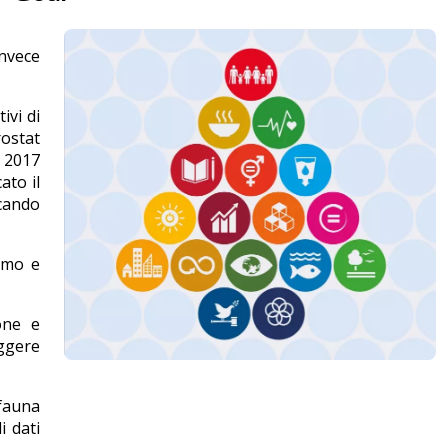
invece
ivi di
ostat
e 2017
ato il
icando
sumo e
ione e
iggere
 fauna
i dati