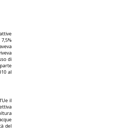
attive
l 7,5%
 aveva
viveva
sso di
 parte
010 al
’Ue il
ettiva
oltura
 acque
tà del