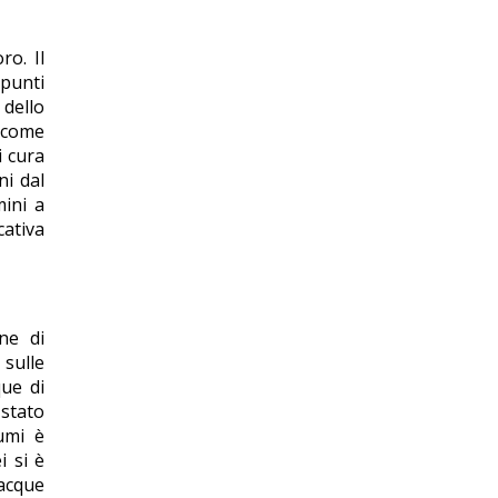
ro. Il
 punti
 dello
 come
i cura
ni dal
mini a
cativa
one di
 sulle
que di
 stato
iumi è
i si è
 acque