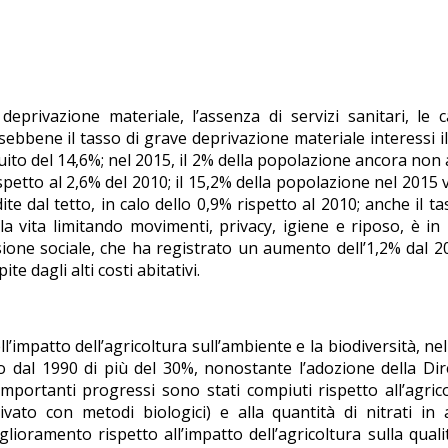
deprivazione materiale, l’assenza di servizi sanitari, le c
, sebbene il tasso di grave deprivazione materiale interessi i
nuito del 14,6%; nel 2015, il 2% della popolazione ancora non
ispetto al 2,6% del 2010; il 15,2% della popolazione nel 2015 
ite dal tetto, in calo dello 0,9% rispetto al 2010; anche il ta
a vita limitando movimenti, privacy, igiene e riposo, è in
usione sociale, che ha registrato un aumento dell’1,2% dal 2
e dagli alti costi abitativi.
’impatto dell’agricoltura sull’ambiente e la biodiversità, nell
to dal 1990 di più del 30%, nonostante l’adozione della Dir
 importanti progressi sono stati compiuti rispetto all’agric
ivato con metodi biologici) e alla quantità di nitrati in
ioramento rispetto all’impatto dell’agricoltura sulla quali