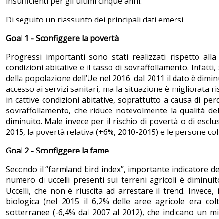
insufficienti per gli ultimi cinque anni.
Di seguito un riassunto dei principali dati emersi.
Goal 1 - Sconfiggere la povertà
Progressi importanti sono stati realizzati rispetto alla 
condizioni abitative e il tasso di sovraffollamento. Infatti
della popolazione dell’Ue nel 2016, dal 2011 il dato è dimi
accesso ai servizi sanitari, ma la situazione è migliorata r
in cattive condizioni abitative, soprattutto a causa di perd
sovraffollamento, che riduce notevolmente la qualità dell
diminuito. Male invece per il rischio di povertà o di escl
2015, la povertà relativa (+6%, 2010-2015) e le persone colpit
Goal 2 - Sconfiggere la fame
Secondo il “farmland bird index”, importante indicatore dell
numero di uccelli presenti sui terreni agricoli è diminui
Uccelli, che non è riuscita ad arrestare il trend. Invece,
biologica (nel 2015 il 6,2% delle aree agricole era colt
sotterranee (-6,4% dal 2007 al 2012), che indicano un migl