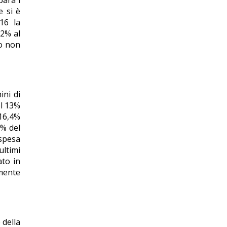
para i
e si è
16 la
,2% al
to non
ini di
el 13%
 16,4%
2% del
 spesa
ultimi
ato in
lmente
 della