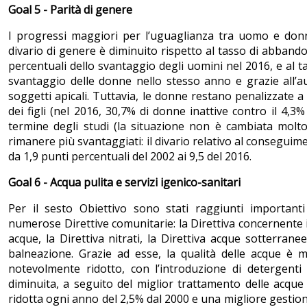
Goal 5 - Parità di genere
I progressi maggiori per l’uguaglianza tra uomo e donna 
divario di genere è diminuito rispetto al tasso di abband
percentuali dello svantaggio degli uomini nel 2016, e al t
svantaggio delle donne nello stesso anno e grazie all
soggetti apicali. Tuttavia, le donne restano penalizzate a 
dei figli (nel 2016, 30,7% di donne inattive contro il 4,3%
termine degli studi (la situazione non è cambiata molto 
rimanere più svantaggiati: il divario relativo al consegui
da 1,9 punti percentuali del 2002 ai 9,5 del 2016.
Goal 6 - Acqua pulita e servizi igenico-sanitari
Per il sesto Obiettivo sono stati raggiunti importanti r
numerose Direttive comunitarie: la Direttiva concernente i
acque, la Direttiva nitrati, la Direttiva acque sotterranee
balneazione. Grazie ad esse, la qualità delle acque è mig
notevolmente ridotto, con l’introduzione di detergenti 
diminuita, a seguito del miglior trattamento delle acque 
ridotta ogni anno del 2,5% dal 2000 e una migliore gestion