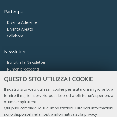
Partecipa
Diventa Aderente
Diventa Alleato
Collabora
Newsletter
Iscriviti alla Newsletter
Numeri precedenti
QUESTO SITO UTILIZZA I COOKIE
Area Riservata
Il nostro sito web utilizza i cookie per aiutarci a migliorarlo, a
fornire il miglior servizio possibile ed a offrire un'esperienza
Accesso Aderenti
ottimale agli utenti.
Accesso Consulta
Qui
puoi cambiare le tue impostazioni. Ulteriori informazioni
Accesso Team
sono disponibili nella nostra
informativa sulla privacy