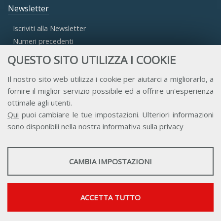
Newsletter
Iscriviti alla Newsletter
Numeri precedenti
QUESTO SITO UTILIZZA I COOKIE
Area Riservata
Il nostro sito web utilizza i cookie per aiutarci a migliorarlo, a
fornire il miglior servizio possibile ed a offrire un'esperienza
Accesso Aderenti
ottimale agli utenti.
Accesso Consulta
Qui
puoi cambiare le tue impostazioni. Ulteriori informazioni
Accesso Team
sono disponibili nella nostra
informativa sulla privacy
STATISTICHE
CAMBIA IMPOSTAZIONI
Strumenti statistici che raccolgono dati anonimi sull'utilizzo e la
funzionalità del sito web.
Contatti
Privacy
Trasparenza
Credits
Mostra maggiori informazioni
ACCETTA TUTTO
Google Analytics
SERVIZI FACOLTATVI