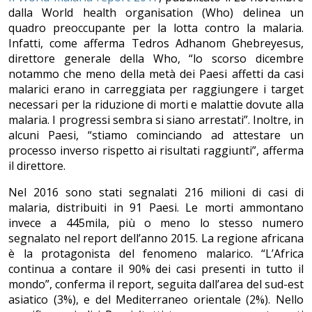
dalla World health organisation (Who) delinea un
quadro preoccupante per la lotta contro la malaria.
Infatti, come afferma Tedros Adhanom Ghebreyesus,
direttore generale della Who, “lo scorso dicembre
notammo che meno della metà dei Paesi affetti da casi
malarici erano in carreggiata per raggiungere i target
necessari per la riduzione di morti e malattie dovute alla
malaria. I progressi sembra si siano arrestati”. Inoltre, in
alcuni Paesi, “stiamo cominciando ad attestare un
processo inverso rispetto ai risultati raggiunti”, afferma
il direttore.
Nel 2016 sono stati segnalati 216 milioni di casi di
malaria, distribuiti in 91 Paesi. Le morti ammontano
invece a 445mila, più o meno lo stesso numero
segnalato nel report dell’anno 2015. La regione africana
è la protagonista del fenomeno malarico. “L’Africa
continua a contare il 90% dei casi presenti in tutto il
mondo”, conferma il report, seguita dall’area del sud-est
asiatico (3%), e del Mediterraneo orientale (2%). Nello