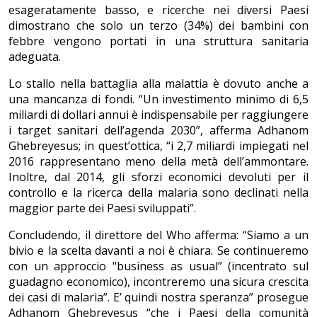
esageratamente basso, e ricerche nei diversi Paesi
dimostrano che solo un terzo (34%) dei bambini con
febbre vengono portati in una struttura sanitaria
adeguata.
Lo stallo nella battaglia alla malattia è dovuto anche a
una mancanza di fondi. “Un investimento minimo di 6,5
miliardi di dollari annui è indispensabile per raggiungere
i target sanitari dell’agenda 2030”, afferma Adhanom
Ghebreyesus; in quest’ottica, “i 2,7 miliardi impiegati nel
2016 rappresentano meno della metà dell’ammontare.
Inoltre, dal 2014, gli sforzi economici devoluti per il
controllo e la ricerca della malaria sono declinati nella
maggior parte dei Paesi sviluppati”.
Concludendo, il direttore del Who afferma: “Siamo a un
bivio e la scelta davanti a noi è chiara. Se continueremo
con un approccio "business as usual” (incentrato sul
guadagno economico), incontreremo una sicura crescita
dei casi di malaria”. E’ quindi nostra speranza” prosegue
Adhanom Ghebreyesus “che i Paesi della comunità