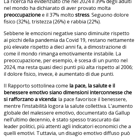
La ricerca ha evidenziato che nel 2024 il 39% degli adulti
nel mondo ha dichiarato di aver provato molta
preoccupazione
e il 37% molto
stress
. Seguono dolore
fisico (32%), tristezza (26%) e rabbia (22%).
Sebbene le emozioni negative siano diminuite rispetto
ai picchi della pandemia da Covid 19, restano nettamente
più elevate rispetto a dieci anni fa, a dimostrazione di
come il mondo rimanga emotivamente instabile. La
preoccupazione, per esempio, è scesa di un punto nel
2024, ma resta quasi dieci punti più alta rispetto al 2006;
il dolore fisico, invece, è aumentato di due punti.
Il Rapporto sottolinea come
la pace, la salute e il
benessere emotivo siano dimensioni interconnesse che
si rafforzano a vicenda
: la pace favorisce il benessere,
mentre l’instabilità logora la salute collettiva. L’aumento
globale del malessere emotivo, documentato da Gallup
nell’ultimo decennio, è stato spesso trascurato dai
leader politici, più attenti agli indicatori economici che a
quelli emotivi. Tuttavia, un disagio emotivo diffuso può