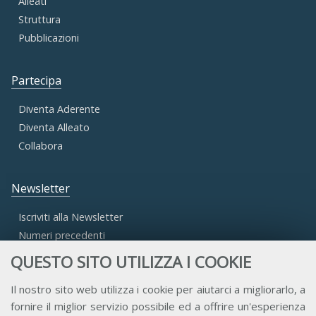
Alleati
Struttura
Pubblicazioni
Partecipa
Diventa Aderente
Diventa Alleato
Collabora
Newsletter
Iscriviti alla Newsletter
Numeri precedenti
QUESTO SITO UTILIZZA I COOKIE
Area Riservata
Il nostro sito web utilizza i cookie per aiutarci a migliorarlo, a
fornire il miglior servizio possibile ed a offrire un'esperienza
Accesso Aderenti