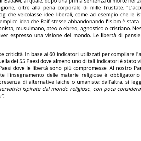
Raif Badawi, al quale, dopo una prima sentenza di morte nel 2
gione, oltre alla pena corporale di mille frustate. “L'acc
og che veicolasse idee liberali, come ad esempio che le i
semplice idea che Raif stesse abbandonando l'Islam è stata
anista, musulmano, ateo o ebreo, agnostico o cristiano. N
ver espresso una visione del mondo. Le libertà di pensie
 criticità. In base ai 60 indicatori utilizzati per compilare l'a
 quella dei 55 Paesi dove almeno uno di tali indicatori è stato v
Paesi dove le libertà sono più compromesse. Al nostro Pa
e l'insegnamento delle materie religiose è obbligatorio 
esenza di alternative laiche o umaniste; dall'altra, si leg
ervatrici ispirate dal mondo religioso, con poca consider
”.