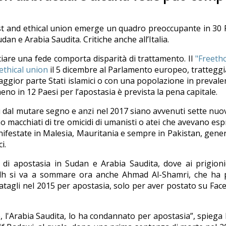
st and ethical union emerge un quadro preoccupante in 30 
an e Arabia Saudita. Critiche anche all’Italia.
acciare una fede comporta disparità di trattamento. Il
"Freeth
ethical union
il 5 dicembre al Parlamento europeo, trattegg
maggior parte Stati islamici o con una popolazione in prevale
no in 12 Paesi per l’apostasia è prevista la pena capitale.
i dal mutare segno e anzi nel 2017 siano avvenuti sette nuov
no macchiati di tre omicidi di umanisti o atei che avevano es
manifestate in Malesia, Mauritania e sempre in Pakistan, gen
i.
di apostasia in Sudan e Arabia Saudita, dove ai prigioni
adh si va a sommare ora anche Ahmad Al-Shamri, che ha 
atagli nel 2015 per apostasia, solo per aver postato su Fa
 l'Arabia Saudita, lo ha condannato per apostasia”, spiega