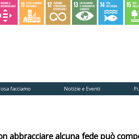
osa facciamo
Notizie e Eventi
Pu
non abbracciare alcuna fede può compo