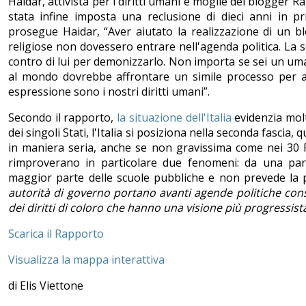
Haidar, attivista per i diritti umani e moglie del blogger 
stata infine imposta una reclusione di dieci anni in pri
prosegue Haidar, “Aver aiutato la realizzazione di un bl
religiose non dovessero entrare nell'agenda politica. La 
contro di lui per demonizzarlo. Non importa se sei un um
al mondo dovrebbe affrontare un simile processo per a
espressione sono i nostri diritti umani”.
Secondo il rapporto,
la situazione dell'Italia
evidenzia molte
dei singoli Stati, l'Italia si posiziona nella seconda fascia,
in maniera seria, anche se non gravissima come nei 30 
rimproverano in particolare due fenomeni: da una part
maggior parte delle scuole pubbliche e non prevede la pr
autorità di governo portano avanti agende politiche cons
dei diritti di coloro che hanno una visione più progressista
Scarica il Rapporto
Visualizza la mappa interattiva
di Elis Viettone