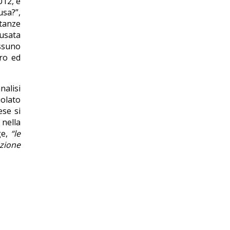
012, è
usa?”,
stanze
 usata
essuno
ro ed
nalisi
iolato
ese si
nella
ge,
“le
azione