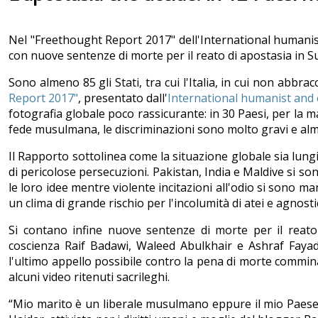
Nel "Freethought Report 2017" dell'International humani
con nuove sentenze di morte per il reato di apostasia in Sud
Sono almeno 85 gli Stati, tra cui l'Italia, in cui non abbr
Report 2017"
, presentato dall'
International humanist and 
fotografia globale poco rassicurante: in 30 Paesi, per la 
fede musulmana, le discriminazioni sono molto gravi e alme
Il Rapporto sottolinea come la situazione globale sia lung
di pericolose persecuzioni. Pakistan, India e Maldive si so
le loro idee mentre violente incitazioni all'odio si sono 
un clima di grande rischio per l'incolumità di atei e agnostic
Si contano infine nuove sentenze di morte per il reato 
coscienza Raif Badawi, Waleed Abulkhair e Ashraf Fay
l'ultimo appello possibile contro la pena di morte commin
alcuni video ritenuti sacrileghi.
“Mio marito è un liberale musulmano eppure il mio Paese,