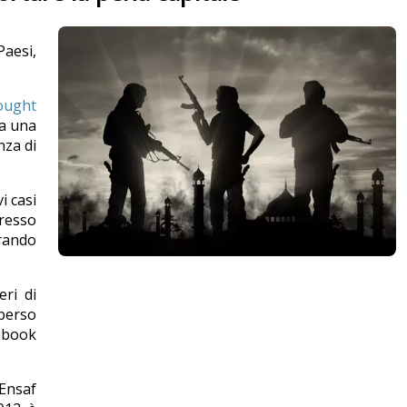
Paesi,
ought
ia una
nza di
i casi
presso
erando
eri di
perso
cebook
 Ensaf