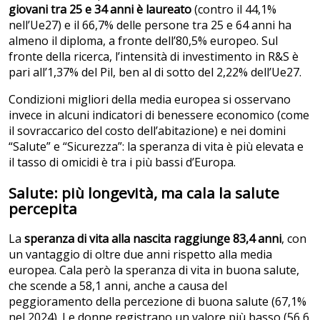
giovani tra 25 e 34 anni è laureato
(contro il 44,1%
nell’Ue27) e il 66,7% delle persone tra 25 e 64 anni ha
almeno il diploma, a fronte dell’80,5% europeo. Sul
fronte della ricerca, l’intensità di investimento in R&S è
pari all’1,37% del Pil, ben al di sotto del 2,22% dell’Ue27.
Condizioni migliori della media europea si osservano
invece in alcuni indicatori di benessere economico (come
il sovraccarico del costo dell’abitazione) e nei domini
“Salute” e “Sicurezza”: la speranza di vita è più elevata e
il tasso di omicidi è tra i più bassi d’Europa.
Salute: più longevità, ma cala la salute
percepita
La
speranza di vita alla nascita raggiunge 83,4 anni
, con
un vantaggio di oltre due anni rispetto alla media
europea. Cala però la speranza di vita in buona salute,
che scende a 58,1 anni, anche a causa del
peggioramento della percezione di buona salute (67,1%
nel 2024). Le donne registrano un valore più basso (56,6