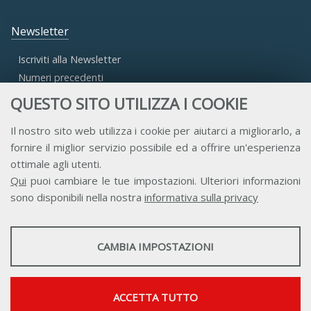
Newsletter
Iscriviti alla Newsletter
Numeri precedenti
QUESTO SITO UTILIZZA I COOKIE
Area Riservata
Il nostro sito web utilizza i cookie per aiutarci a migliorarlo, a
fornire il miglior servizio possibile ed a offrire un'esperienza
Accesso Aderenti
ottimale agli utenti.
Accesso Consulta
Qui
puoi cambiare le tue impostazioni. Ulteriori informazioni
Accesso Team
sono disponibili nella nostra
informativa sulla privacy
STATISTICHE
CAMBIA IMPOSTAZIONI
Strumenti statistici che raccolgono dati anonimi sull'utilizzo e la
funzionalità del sito web.
Contatti
Privacy
Trasparenza
Credits
Mostra maggiori informazioni
ACCETTA TUTTO