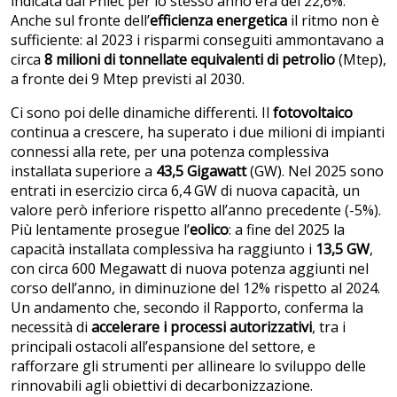
indicata dal Pniec per lo stesso anno era del 22,6%.
Anche sul fronte dell’
efficienza energetica
il ritmo non è
sufficiente: al 2023 i risparmi conseguiti ammontavano a
circa
8 milioni di tonnellate equivalenti di petrolio
(Mtep),
a fronte dei 9 Mtep previsti al 2030.
Ci sono poi delle dinamiche differenti. Il
fotovoltaico
continua a crescere, ha superato i due milioni di impianti
connessi alla rete, per una potenza complessiva
installata superiore a
43,5 Gigawatt
(GW). Nel 2025 sono
entrati in esercizio circa 6,4 GW di nuova capacità, un
valore però inferiore rispetto all’anno precedente (-5%).
Più lentamente prosegue l’
eolico
: a fine del 2025 la
capacità installata complessiva ha raggiunto i
13,5 GW
,
con circa 600 Megawatt di nuova potenza aggiunti nel
corso dell’anno, in diminuzione del 12% rispetto al 2024.
Un andamento che, secondo il Rapporto, conferma la
necessità di
accelerare i processi autorizzativi
, tra i
principali ostacoli all’espansione del settore, e
rafforzare gli strumenti per allineare lo sviluppo delle
rinnovabili agli obiettivi di decarbonizzazione.