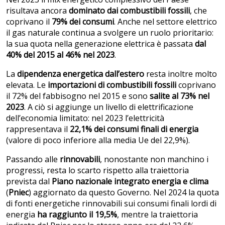
risultava ancora
dominato dai combustibili fossili
, che
coprivano il
79% dei consumi
. Anche nel settore elettrico
il gas naturale continua a svolgere un ruolo prioritario:
la sua quota nella generazione elettrica è passata
dal
40% del 2015 al 46% nel 2023
.
La
dipendenza energetica dall’estero
resta inoltre molto
elevata. Le
importazioni di combustibili fossili
coprivano
il 72% del fabbisogno nel 2015 e sono
salite al 73% nel
2023
. A ciò si aggiunge un livello di elettrificazione
dell’economia limitato: nel 2023 l’elettricità
rappresentava il
22,1% dei consumi finali di energia
(valore di poco inferiore alla media Ue del 22,9%).
Passando alle
rinnovabili
, nonostante non manchino i
progressi, resta lo scarto rispetto alla traiettoria
prevista dal
Piano nazionale integrato energia e clima
(
Pniec
) aggiornato da questo Governo. Nel 2024 la quota
di fonti energetiche rinnovabili sui consumi finali lordi di
energia
ha raggiunto il 19,5%
, mentre la traiettoria