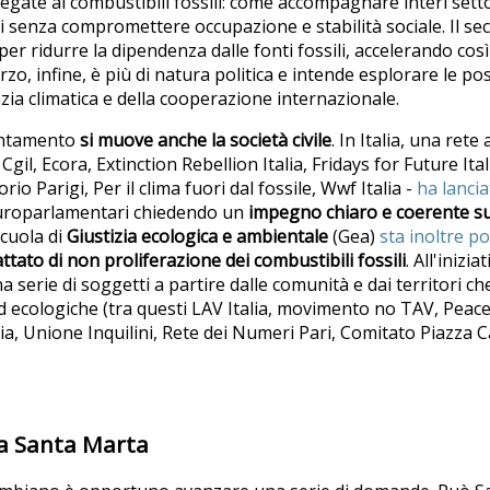
egate ai combustibili fossili: come accompagnare interi settor
vi senza compromettere occupazione e stabilità sociale. Il se
per ridurre la dipendenza dalle fonti fossili, accelerando così 
zo, infine, è più di natura politica e intende esplorare le pos
zia climatica e della cooperazione internazionale.
untamento
si muove anche la società civile
. In Italia, una rete
gil, Ecora, Extinction Rebellion Italia, Fridays for Future Ita
o Parigi, Per il clima fuori dal fossile, Wwf Italia -
ha lanci
europarlamentari chiedendo un
impegno chiaro e coerente sul
scuola di
Giustizia ecologica e ambientale
(Gea)
sta inoltre p
attato di non proliferazione dei combustibili fossili
. All'inizi
a serie di soggetti a partire dalle comunità e dai territori c
ed ecologiche (tra questi LAV Italia, movimento no TAV, Peace
, Unione Inquilini, Rete dei Numeri Pari, Comitato Piazza Car
da Santa Marta