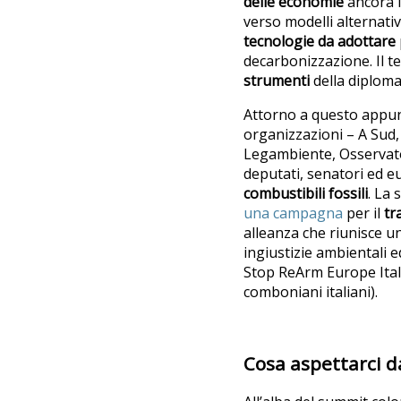
delle economie
ancora l
verso modelli alternati
tecnologie da adottare
decarbonizzazione. Il ter
strumenti
della diploma
Attorno a questo app
organizzazioni – A Sud, C
Legambiente, Osservatori
deputati, senatori ed 
combustibili fossili
. La 
una campagna
per il
tr
alleanza che riunisce un
ingiustizie ambientali 
Stop ReArm Europe Italia
comboniani italiani).
Cosa aspettarci 