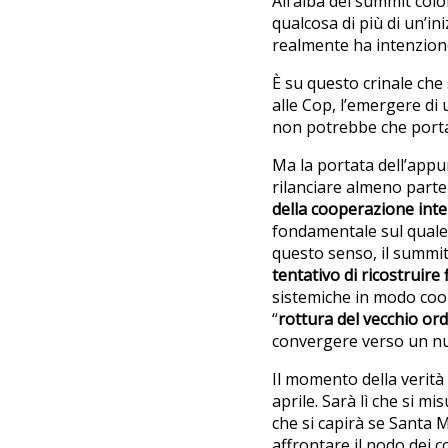
All’alba del summit co
qualcosa di più di un’in
realmente ha intenzion
È su questo crinale che
alle Cop, l’emergere di 
non potrebbe che porta
Ma la portata dell’app
rilanciare almeno parte 
della cooperazione int
fondamentale sul quale s
questo senso, il summit
tentativo di ricostruire 
sistemiche in modo coor
“
rottura del vecchio or
convergere verso un nu
Il momento della verità
aprile. Sarà lì che si mi
che si capirà se Santa 
affrontare il nodo dei co