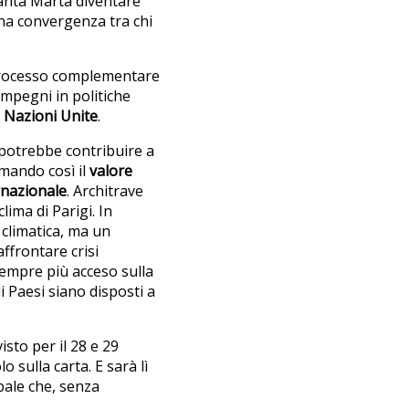
anta Marta diventare
 una convergenza tra chi
 processo complementare
impegni in politiche
e
Nazioni Unite
.
potrebbe contribuire a
rmando così il
valore
ernazionale
. Architrave
lima di Parigi. In
climatica, ma un
affrontare crisi
sempre più acceso sulla
i Paesi siano disposti a
visto per il 28 e 29
o sulla carta. E sarà lì
bale che, senza