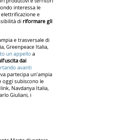
i produttivi e territori
condo interessa le
elettrificazione e
sibilità di
riformare gli
 ampia e trasversale di
lia, Greenpeace Italia,
ato un appello
a
l’uscita dai
ortando avanti
ativa partecipa un'ampia
he oggi subiscono le
link, Navdanya Italia,
lo Giuliani, i