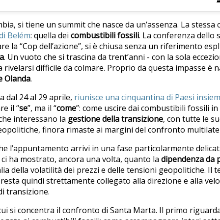
mbia, si tiene un summit che nasce da un’assenza. La stessa
 di Belém
: quella dei
combustibili fossili
. La conferenza dello
 la “Cop dell’azione”, si è chiusa senza un riferimento espli
ca
. Un vuoto che si trascina da trent’anni - con la sola eccezi
 rivelarsi difficile da colmare. Proprio da questa impasse è na
e Olanda
.
 dal 24 al 29 aprile,
riunisce una cinquantina di Paesi insie
e il “
se
”, ma il “
come
”: come uscire dai combustibili fossili i
 che interessano la
gestione della transizione
, con tutte le s
opolitiche, finora rimaste ai margini del confronto multilate
he l’appuntamento arrivi in una fase particolarmente delica
ci ha mostrato, ancora una volta, quanto la
dipendenza da p
lia della volatilità dei prezzi e delle tensioni geopolitiche. Il 
 resta quindi strettamente collegato alla direzione e alla ve
i transizione.
ui si concentra il confronto di Santa Marta. Il primo riguard