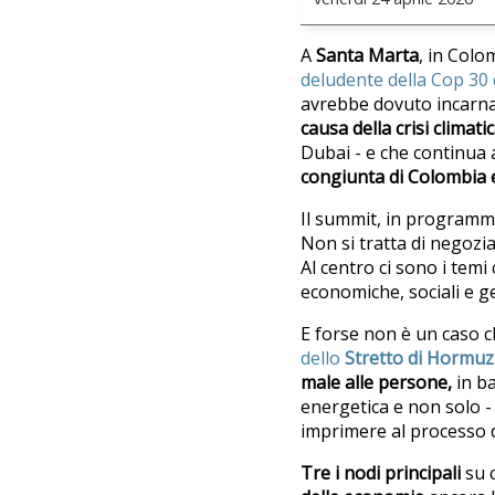
A
Santa Marta
, in Colo
deludente della Cop 30
avrebbe dovuto incarnare
causa della crisi climati
Dubai - e che continua a
congiunta di Colombia 
Il summit, in programma
Non si tratta di negoziar
Al centro ci sono i temi
economiche, sociali e ge
E forse non è un caso c
dello
Stretto di Hormuz
male alle persone,
in ba
energetica e non solo -
imprimere al processo d
Tre i nodi principali
su c