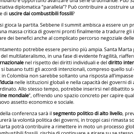
lombiano è opportuno avanzare una serie di domande. Può S
iziativa diplomatica “parallela”? Può contribuire a costruire
e di
uscire dai combustibili fossili
?
 si gioca la partita. Sebbene il summit ambisca a essere un
una massa critica di governi pronti finalmente a tradurre gli 
re dei benefici anche al complicato percorso negoziale dell
untamento potrebbe essere persino più ampia. Santa Marta 
del multilateralismo, in una fase di evidente fragilità, riaffe
ernazionale
nel rispetto dei diritti individuali e del
diritto int
i basano tutti gli accordi intenzionali, compreso quello sul c
 in Colombia non sarebbe soltanto una risposta all’impasse 
fiducia
nelle istituzioni globali e nella capacità dei governi di 
dinato. Allo stesso tempo, potrebbe inserirsi nel dibattito 
dine mondiale
”, offrendo uno spazio concreto per capire qual
ovo assetto economico e sociale.
 della conferenza sarà il
segmento politico di alto livello
, pre
surerà la volontà politica dei governi, in troppi casi rimasta sol
Marta potrà contribuire a rimettere in moto un processo glo
mbustibili fossili, rischia di continuare a girare su se stesso.