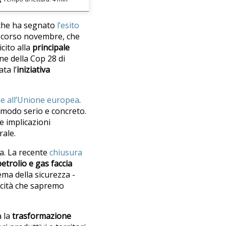
 che ha segnato
l’esito
 scorso novembre, che
cito alla
principale
one della Cop 28 di
ta l’
iniziativa
me all’Unione europea
.
n modo serio e concreto.
ue implicazioni
rale.
ta. La recente
chiusura
etrolio e gas faccia
tema della sicurezza -
locità che sapremo
a la
trasformazione