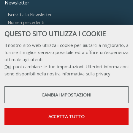
Newsletter
Iscriviti alla Newsletter
Numeri precedenti
QUESTO SITO UTILIZZA I COOKIE
Area Riservata
Il nostro sito web utilizza i cookie per aiutarci a migliorarlo, a
fornire il miglior servizio possibile ed a offrire un'esperienza
Accesso Aderenti
ottimale agli utenti.
Accesso Consulta
Qui
puoi cambiare le tue impostazioni. Ulteriori informazioni
Accesso Team
sono disponibili nella nostra
informativa sulla privacy
STATISTICHE
CAMBIA IMPOSTAZIONI
Strumenti statistici che raccolgono dati anonimi sull'utilizzo e la
funzionalità del sito web.
Contatti
Privacy
Trasparenza
Credits
Mostra maggiori informazioni
ACCETTA TUTTO
Google Analytics
SERVIZI FACOLTATVI