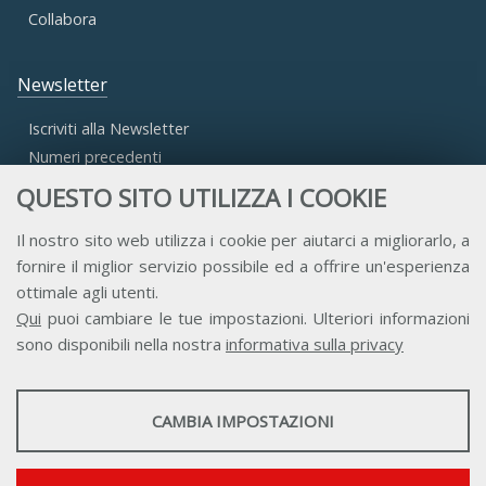
Collabora
Newsletter
Iscriviti alla Newsletter
Numeri precedenti
QUESTO SITO UTILIZZA I COOKIE
Area Riservata
Il nostro sito web utilizza i cookie per aiutarci a migliorarlo, a
fornire il miglior servizio possibile ed a offrire un'esperienza
Accesso Aderenti
ottimale agli utenti.
Accesso Consulta
Qui
puoi cambiare le tue impostazioni. Ulteriori informazioni
Accesso Team
sono disponibili nella nostra
informativa sulla privacy
STATISTICHE
CAMBIA IMPOSTAZIONI
Strumenti statistici che raccolgono dati anonimi sull'utilizzo e la
funzionalità del sito web.
Contatti
Privacy
Trasparenza
Credits