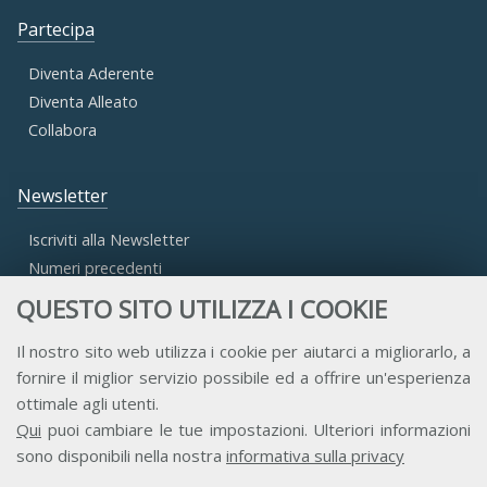
Partecipa
Diventa Aderente
Diventa Alleato
Collabora
Newsletter
Iscriviti alla Newsletter
Numeri precedenti
QUESTO SITO UTILIZZA I COOKIE
Area Riservata
Il nostro sito web utilizza i cookie per aiutarci a migliorarlo, a
fornire il miglior servizio possibile ed a offrire un'esperienza
Accesso Aderenti
ottimale agli utenti.
Accesso Consulta
Qui
puoi cambiare le tue impostazioni. Ulteriori informazioni
Accesso Team
sono disponibili nella nostra
informativa sulla privacy