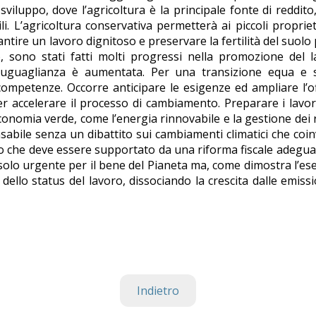
i sviluppo, dove l’agricoltura è la principale fonte di reddito
. L’agricoltura conservativa permetterà ai piccoli propriet
rantire un lavoro dignitoso e preservare la fertilità del suolo 
lo, sono stati fatti molti progressi nella promozione del 
disuguaglianza è aumentata. Per una transizione equa e 
 competenze. Occorre anticipare le esigenze ed ampliare l’o
r accelerare il processo di cambiamento. Preparare i lavor
conomia verde, come l’energia rinnovabile e la gestione dei ri
sabile senza un dibattito sui cambiamenti climatici che coi
nto che deve essere supportato da una riforma fiscale adegua
 solo urgente per il bene del Pianeta ma, come dimostra l’e
dello status del lavoro, dissociando la crescita dalle emissi
Indietro