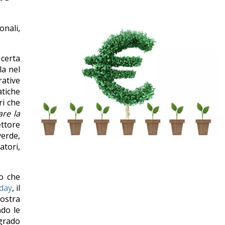
onali,
 certa
la nel
rative
atiche
ri che
are la
ettore
erde,
atori,
do che
 day
, il
nostra
ndo le
 grado