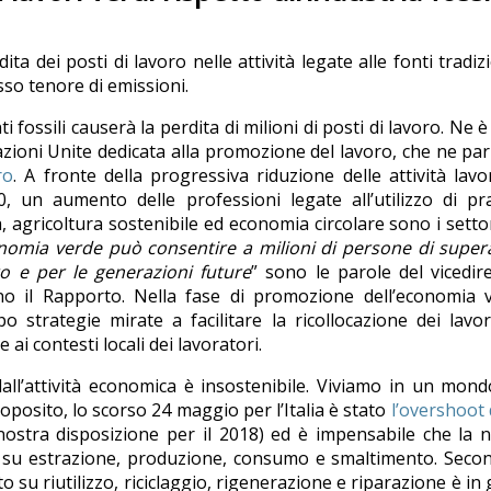
 dei posti di lavoro nelle attività legate alle fonti tradizi
asso tenore di emissioni.
fossili causerà la perdita di milioni di posti di lavoro. Ne è
 Nazioni Unite dedicata alla promozione del lavoro, che ne par
ro
. A fronte della progressiva riduzione delle attività lavo
0, un aumento delle professioni legate all’utilizzo di pr
ca, agricoltura sostenibile ed economia circolare sono i setto
nomia verde può consentire a milioni di persone di super
ro e per le generazioni future
” sono le parole del vicedir
no il Rapporto. Nella fase di promozione dell’economia v
strategie mirate a facilitare la ricollocazione dei lavor
ai contesti locali dei lavoratori.
all’attività economica è insostenibile. Viviamo in un mon
oposito, lo scorso 24 maggio per l’Italia è stato
l’overshoot
ostra disposizione per il 2018) ed è impensabile che la 
a su estrazione, produzione, consumo e smaltimento. Seco
 su riutilizzo, riciclaggio, rigenerazione e riparazione è in