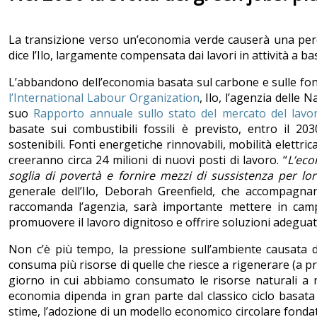
La transizione verso un’economia verde causerà una perdita
dice l’Ilo, largamente compensata dai lavori in attività a b
L’abbandono dell’economia basata sul carbone e sulle fonti 
l’International Labour Organization
, Ilo, l’agenzia delle
suo
Rapporto annuale sullo stato del mercato del lavo
basate sui combustibili fossili è previsto, entro il 203
sostenibili. Fonti energetiche rinnovabili, mobilità elettri
creeranno circa 24 milioni di nuovi posti di lavoro. “
L’eco
soglia di povertà e fornire mezzi di sussistenza per lo
generale dell’Ilo, Deborah Greenfield, che accompagna
raccomanda l’agenzia, sarà importante mettere in campo 
promuovere il lavoro dignitoso e offrire soluzioni adeguate 
Non c’è più tempo, la pressione sull’ambiente causata d
consuma più risorse di quelle che riesce a rigenerare (a pr
giorno in cui abbiamo consumato le risorse naturali a n
economia dipenda in gran parte dal classico ciclo basat
stime, l’adozione di un modello economico circolare fondato