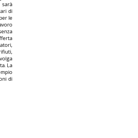
, sarà
ari di
per le
lavoro
senza
fferta
atori,
fiuti,
nvolga
ta. La
sempio
oni di