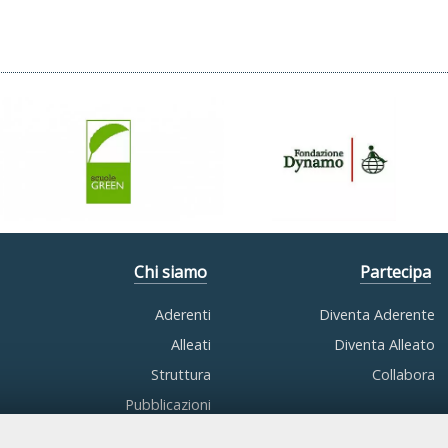
Chi siamo
Partecipa
Aderenti
Diventa Aderente
Alleati
Diventa Alleato
Struttura
Collabora
Pubblicazioni