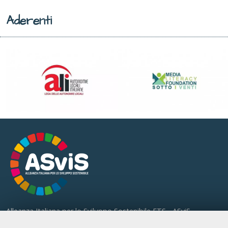
Aderenti
Alleanza Italiana per lo Sviluppo Sostenibile ETS - ASviS
Via Farini 17, 00185 Roma