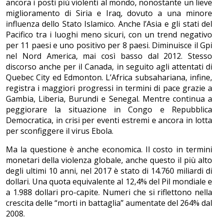
ancora i posti più violenti al mondo, nonostante un lieve
miglioramento di Siria e Iraq, dovuto a una minore
influenza dello Stato Islamico. Anche l’Asia e gli stati del
Pacifico tra i luoghi meno sicuri, con un trend negativo
per 11 paesi e uno positivo per 8 paesi. Diminuisce il Gpi
nel Nord America, mai così basso dal 2012. Stesso
discorso anche per il Canada, in seguito agli attentati di
Quebec City ed Edmonton. L’Africa subsahariana, infine,
registra i maggiori progressi in termini di pace grazie a
Gambia, Liberia, Burundi e Senegal. Mentre continua a
peggiorare la situazione in Congo e Repubblica
Democratica, in crisi per eventi estremi e ancora in lotta
per sconfiggere il virus Ebola.
Ma la questione è anche economica. Il costo in termini
monetari della violenza globale, anche questo il più alto
degli ultimi 10 anni, nel 2017 è stato di 14.760 miliardi di
dollari. Una quota equivalente al 12,4% del Pil mondiale e
a 1.988 dollari pro-capite. Numeri che si riflettono nella
crescita delle “morti in battaglia” aumentate del 264% dal
2008.