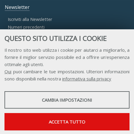
Newsletter
Iscriviti alla Newsletter
Numeri precedenti
QUESTO SITO UTILIZZA I COOKIE
Area Riservata
Il nostro sito web utilizza i cookie per aiutarci a migliorarlo, a
fornire il miglior servizio possibile ed a offrire un'esperienza
Accesso Aderenti
ottimale agli utenti.
Accesso Consulta
Qui
puoi cambiare le tue impostazioni. Ulteriori informazioni
Accesso Team
sono disponibili nella nostra
informativa sulla privacy
STATISTICHE
CAMBIA IMPOSTAZIONI
Strumenti statistici che raccolgono dati anonimi sull'utilizzo e la
funzionalità del sito web.
Contatti
Privacy
Trasparenza
Credits
Mostra maggiori informazioni
ACCETTA TUTTO
Google Analytics