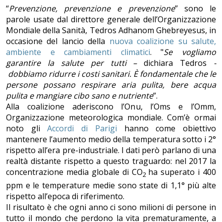
“
Prevenzione, prevenzione e prevenzione
” sono le
parole usate dal direttore generale dell’Organizzazione
Mondiale della Sanità, Tedros Adhanom Ghebreyesus, in
occasione del lancio della
nuova coalizione su salute,
ambiente e cambiamenti climatici
. "
Se vogliamo
garantire la salute per tutti –
dichiara Tedros
-
dobbiamo ridurre i costi sanitari. È fondamentale che le
persone possano respirare aria pulita, bere acqua
pulita e mangiare cibo sano e nutriente
”.
Alla coalizione aderiscono l’Onu, l’Oms e l’Omm,
Organizzazione meteorologica mondiale. Com’è ormai
noto gli
Accordi di Parigi
hanno come obiettivo
mantenere l’aumento medio della temperatura sotto i 2°
rispetto all’era pre-industriale. I dati però parlano di una
realtà distante rispetto a questo traguardo: nel 2017 la
concentrazione media globale di CO
ha superato i 400
2
ppm e le temperature medie sono state di 1,1° più alte
rispetto all’epoca di riferimento.
Il risultato è che ogni anno ci sono milioni di persone in
tutto il mondo che perdono la vita prematuramente, a