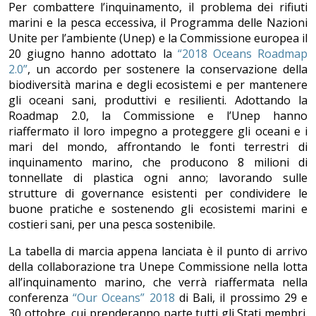
Per combattere l’inquinamento, il problema dei rifiuti
marini e la pesca eccessiva, il Programma delle Nazioni
Unite per l’ambiente (Unep) e la Commissione europea il
20 giugno hanno adottato la
“
2018 Oceans Roadmap
2.0”
, un accordo per sostenere la conservazione della
biodiversità marina e degli ecosistemi e per mantenere
gli oceani sani, produttivi e resilienti. Adottando la
Roadmap 2.0, la Commissione e l’Unep hanno
riaffermato il loro impegno a proteggere gli oceani e i
mari del mondo, affrontando le fonti terrestri di
inquinamento marino, che producono 8 milioni di
tonnellate di plastica ogni anno; lavorando sulle
strutture di governance esistenti per condividere le
buone pratiche e sostenendo gli ecosistemi marini e
costieri sani, per una pesca sostenibile.
La tabella di marcia appena lanciata è il punto di arrivo
della collaborazione tra Unepe Commissione nella lotta
all’inquinamento marino, che verrà riaffermata nella
conferenza
“Our Oceans” 2018
di Bali, il prossimo 29 e
30 ottobre, cui prenderanno parte tutti gli Stati membri.