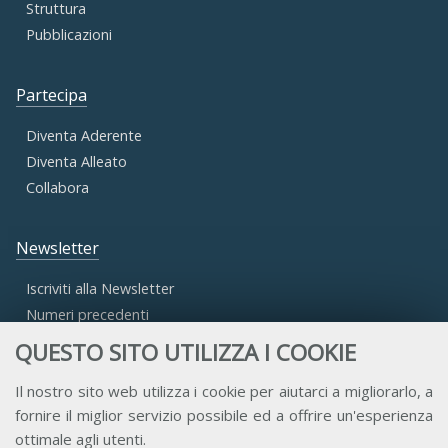
Struttura
Pubblicazioni
Partecipa
Diventa Aderente
Diventa Alleato
Collabora
Newsletter
Iscriviti alla Newsletter
Numeri precedenti
QUESTO SITO UTILIZZA I COOKIE
Area Riservata
Il nostro sito web utilizza i cookie per aiutarci a migliorarlo, a
fornire il miglior servizio possibile ed a offrire un'esperienza
Accesso Aderenti
ottimale agli utenti.
Accesso Consulta