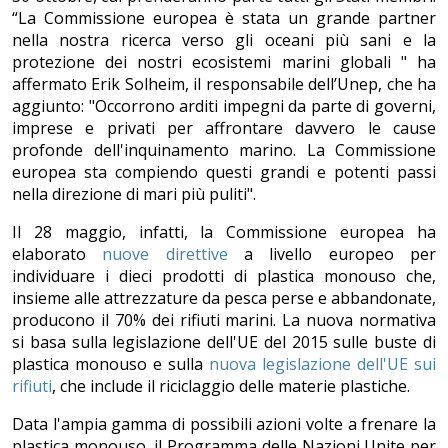
“La Commissione europea è stata un grande partner
nella nostra ricerca verso gli oceani più sani e la
protezione dei nostri ecosistemi marini globali " ha
affermato Erik Solheim, il responsabile dell’Unep, che ha
aggiunto: "Occorrono arditi impegni da parte di governi,
imprese e privati ​​per affrontare davvero le cause
profonde dell'inquinamento marino. La Commissione
europea sta compiendo questi grandi e potenti passi
nella direzione di mari più puliti".
Il 28 maggio, infatti, la Commissione europea ha
elaborato
nuove direttive
a livello europeo per
individuare i dieci prodotti di plastica monouso che,
insieme alle attrezzature da pesca perse e abbandonate,
producono il 70% dei rifiuti marini. La nuova normativa
si basa sulla legislazione dell'UE del 2015 sulle buste di
plastica monouso e sulla
nuova legislazione dell'UE sui
rifiuti
, che include il riciclaggio delle materie plastiche.
Data l'ampia gamma di possibili azioni volte a frenare la
plastica monouso, il Programma delle Nazioni Unite per