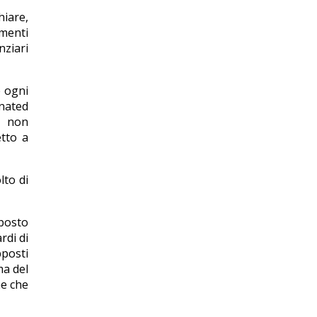
hiare,
amenti
nziari
e ogni
nated
i non
tto a
lto di
oposto
rdi di
pposti
ma del
ne che