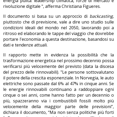
energia pulita: leadership climatica, forze di mercato e
rivoluzione digitale ", afferma Christiana Figueres.
Il documento si basa su un approccio di
backcasting
,
piuttosto che di previsione, vale a dire uno studio sulle
condizioni ideali del mondo nel 2050, lavorando poi a
ritroso ed elaborando le tappe del viaggio che dovrebbe
portare l'economia a questa destinazione, basandosi su
dati e tendenze attuali.
Il rapporto mette in evidenza la possibilità che la
trasformazione energetica nel prossimo decennio possa
verificarsi più velocemente del previsto (data la discesa
del prezzo delle rinnovabili). "Le persone sottovalutano
il potere della crescita esponenziale. In Norvegia, le auto
elettriche sono passate dal 6% al 47% in cinque anni. Se
le energie rinnovabili continuano a raddoppiare ogni
cinque o sei anni, come hanno fatto per un decennio o
più, spazzeranno via i combustibili fossili molto più
velocemente della maggior parte delle previsioni”,
dichiara il documento, “Ma non senza politiche più forti