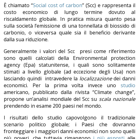
È chiamato “
Social cost of carbon
” (Scc) e rappresenta il
costo economico di lungo termine dovuto al
riscaldamento globale. In pratica misura quanto pesa
sulla società l’emissione di una tonnellata di biossido di
carbonio, o viceversa quale sia il beneficio derivante
dalla sua riduzione.
Generalmente i valori del Scc presi come riferimento
sono quelli calcolati della Environmental protection
agency (Epa) statunitense, i quali sono solitamente
stimati a livello globale (ad eccezione degli Usa) non
lasciando quindi intravedere la
localizzazione
dei danni
economici. Per la prima volta invece uno
studio
americano, pubblicato dalla rivista “Climate change”,
propone un’analisi mondiale del Scc su
scala nazionale
prendendo in esame 200 paesi nel mondo.
I risultati dello studio capovolgono il tradizionale
scenario politico globale; i Paesi che dovranno
fronteggiare i maggiori danni economici non sono quelli
più poveri, che tuttavia rimangono
i più esposti
alle