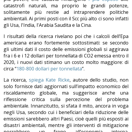
catastrofi naturali, ma proprio le grandi potenze,
solitamente più restie ad intraprendere politiche
ambientali. Ai primi posti con il Scc più alto ci sono infatti
gli Usa, l'India, l'Arabia Saudita e la Cina.
I risultati della ricerca rivelano poi che i calcoli dell’Epa
americana erano fortemente sottostimati: se secondo
gli ultimi dati il costo delle emissioni globali si aggirava
fra i 6 e i 12 dollari per tonnellata di CO2 emessa entro il
2020, i nuovi dati stimano un costo molto maggiore: di
circa “
180-800 dollari per tonnellata
”.
La ricerca,
spiega Kate Ricke
, autore dello studio, non
solo fornisce dati aggiornati sull’impatto economico del
riscaldamento globale, ma suggerisce anche una
riflessione critica sulla percezione del problema
ambientale. Innanzitutto, si sfata il mito, ancora in voga
negli Usa, secondo cui i beneficiari della riduzione delle
emissioni sarebbero altri Paesi, cioè quelli più esposti ai
disastri ambientali, mentre gli interventi di mitigazione
porrebbero un freno all’economia interna.