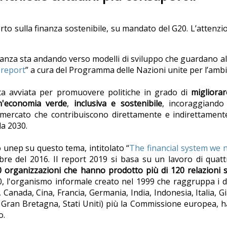
rto sulla finanza sostenibile, su mandato del G20. L’attenzi
nanza sta andando verso modelli di sviluppo che guardano alla
 report
” a cura del Programma delle Nazioni unite per l’am
ata avviata per promuovere politiche in grado di
migliorar
un'economia verde
,
inclusiva e sostenibile
, incoraggiando 
di mercato che contribuiscono direttamente e indirettament
da 2030.
 unep su questo tema, intitolato “
The financial system we 
obre del 2016. Il report 2019 si basa su un lavoro di quatt
0 organizzazioni che hanno prodotto più di 120 relazioni s
20, l'organismo informale creato nel 1999 che raggruppa i d
e, Canada, Cina, Francia, Germania, India, Indonesia, Italia,
 Gran Bretagna, Stati Uniti) più la Commissione europea, ha 
o.