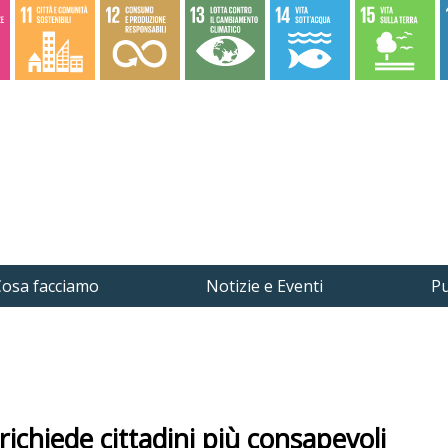
osa facciamo
Notizie e Eventi
Pu
richiede cittadini più consapevoli