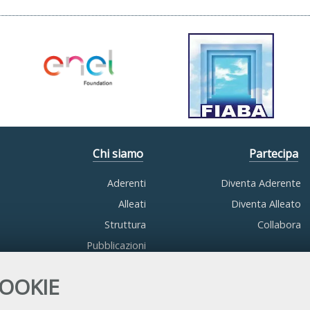
Chi siamo
Partecipa
Aderenti
Diventa Aderente
Alleati
Diventa Alleato
Struttura
Collabora
Pubblicazioni
COOKIE