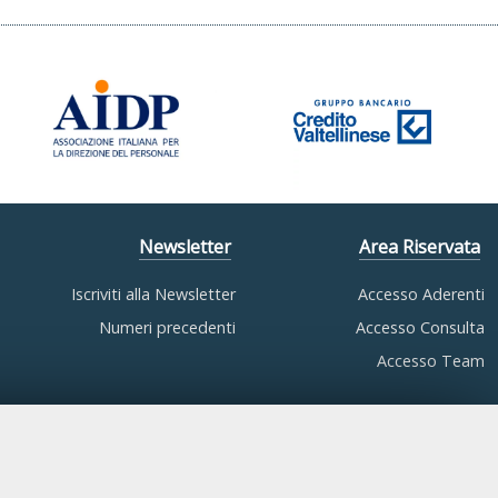
Newsletter
Area Riservata
Iscriviti alla Newsletter
Accesso Aderenti
Numeri precedenti
Accesso Consulta
Accesso Team