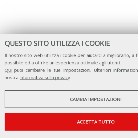
QUESTO SITO UTILIZZA I COOKIE
Il nostro sito web utilizza i cookie per aiutarci a migliorarlo, a f
possibile ed a offrire un'esperienza ottimale agli utenti.
Qui
puoi cambiare le tue impostazioni. Ulteriori informazioni
nostra
informativa sulla privacy
STATISTICHE
CAMBIA IMPOSTAZIONI
Strumenti statistici che raccolgono dati anonimi sull'utilizzo e la funz
Mostra maggiori informazioni
ACCETTA TUTTO
Google Analytics
SERVIZI FACOLTATVI