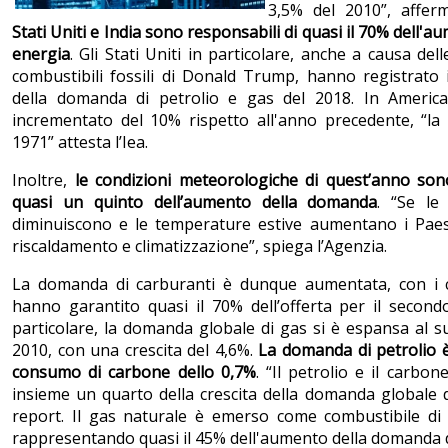
3,5% del 2010”, affer
Stati Uniti e India sono responsabili di quasi il 70% dell'
energia
. Gli Stati Uniti in particolare, anche a causa dell
combustibili fossili di Donald Trump, hanno registrato
della domanda di petrolio e gas del 2018. In Americ
incrementato del 10% rispetto all'anno precedente, “la 
1971” attesta l’Iea.
Inoltre,
le condizioni meteorologiche di quest’anno sono
quasi un quinto dell’aumento della domanda
. “Se le
diminuiscono e le temperature estive aumentano i Pae
riscaldamento e climatizzazione”, spiega l’Agenzia.
La domanda di carburanti è dunque aumentata, con i co
hanno garantito quasi il 70% dell’offerta per il second
particolare, la domanda globale di gas si è espansa al s
2010, con una crescita del 4,6%.
La domanda di petrolio è 
consumo di carbone dello 0,7%
. “Il petrolio e il carb
insieme un quarto della crescita della domanda globale di
report. Il gas naturale è emerso come combustibile di 
rappresentando quasi il 45% dell'aumento della domanda 