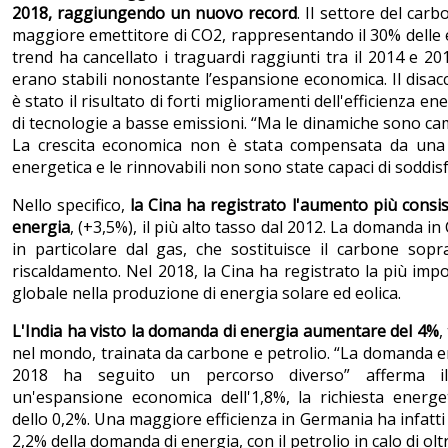
2018, raggiungendo un nuovo record
. Il settore del car
maggiore emettitore di CO2, rappresentando il 30% delle e
trend ha cancellato i traguardi raggiunti tra il 2014 e 2
erano stabili nonostante l’espansione economica. Il disa
è stato il risultato di forti miglioramenti dell'efficienza en
di tecnologie a basse emissioni. “Ma le dinamiche sono ca
La crescita economica non è stata compensata da una 
energetica e le rinnovabili non sono state capaci di soddi
Nello specifico,
la Cina ha registrato l'aumento più consi
energia
, (+3,5%), il più alto tasso dal 2012. La domanda in
in particolare dal gas, che sostituisce il carbone sopr
riscaldamento. Nel 2018, la Cina ha registrato la più impor
globale nella produzione di energia solare ed eolica.
L'India ha visto la domanda di energia aumentare del 4%
,
nel mondo, trainata da carbone e petrolio. “La domanda e
2018 ha seguito un percorso diverso” afferma il
un'espansione economica dell'1,8%, la richiesta energ
dello 0,2%. Una maggiore efficienza in Germania ha infatt
2,2% della domanda di energia, con il petrolio in calo di oltr