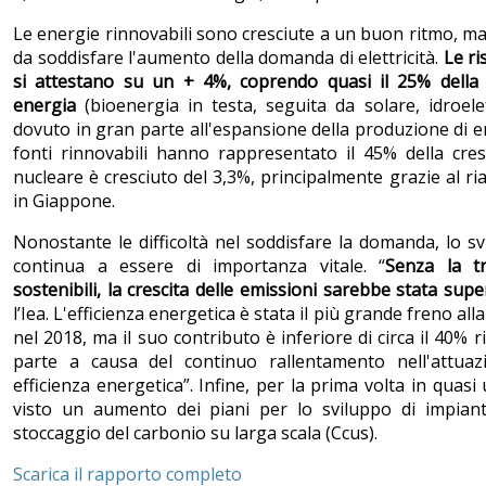
Le energie rinnovabili sono cresciute a un buon ritmo, m
da soddisfare l'aumento della domanda di elettricità.
Le ri
si attestano su un + 4%, coprendo quasi il 25% della
energia
(bioenergia in testa, seguita da solare, idroelet
dovuto in gran parte all'espansione della produzione di en
fonti rinnovabili hanno rappresentato il 45% della cres
nucleare è cresciuto del 3,3%, principalmente grazie al ria
in Giappone.
Nonostante le difficoltà nel soddisfare la domanda, lo sv
continua a essere di importanza vitale. “
Senza la tr
sostenibili, la crescita delle emissioni sarebbe stata sup
l’Iea. L'efficienza energetica è stata il più grande freno all
nel 2018, ma il suo contributo è inferiore di circa il 40% r
parte a causa del continuo rallentamento nell'attuazi
efficienza energetica”. Infine, per la prima volta in quasi
visto un aumento dei piani per lo sviluppo di impianti 
stoccaggio del carbonio su larga scala (Ccus).
Scarica il rapporto completo