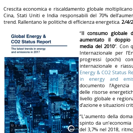
Crescita economica e riscaldamento globale moltiplicano l
Cina, Stati Uniti e India responsabili del 70% dell’aumen
trend. Rallentano le politiche di efficienza energetica.
2
/
4/
“
Il consumo globale d
aumentato il doppio r
media del 2010
”. Con 
Internazionale per l’En
progressi (pochi) co
internazionale e rias
Energy & CO2 Status Re
in energy and emis
documento l’Agenzia
delle risorse energetic
livello globale e region
d’azione e situazioni crit
“L'aumento della doma
spinto da un'economia 
del 3,7% nel 2018, ritmo